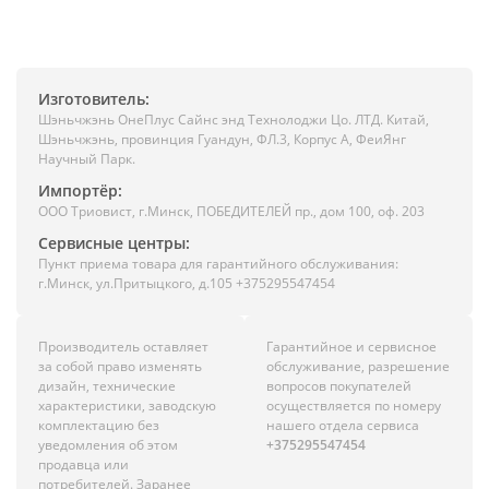
Изготовитель:
Шэньчжэнь ОнеПлус Сайнс энд Технолоджи Цо. ЛТД. Китай,
Шэньчжэнь, провинция Гуандун, ФЛ.3, Корпус А, ФеиЯнг
Научный Парк.
Импортёр:
ООО Триовист, г.Минск, ПОБЕДИТЕЛЕЙ пр., дом 100, оф. 203
Сервисные центры:
Пункт приема товара для гарантийного обслуживания:
г.Минск, ул.Притыцкого, д.105 +375295547454
Производитель оставляет
Гарантийное и сервисное
за собой право изменять
обслуживание, разрешение
дизайн, технические
вопросов покупателей
характеристики, заводскую
осуществляется по номеру
комплектацию без
нашего отдела сервиса
уведомления об этом
+375295547454
продавца или
потребителей. Заранее