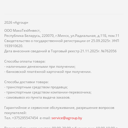
2026 «Agroup»
ООО МакоТехИнвест,
Республика Беларусь, 220070, г.Минск, ул.Радиальная, д.11Б, пом.11
Свидетельство о государственной регистрации от 25.09.2025г. УНП
193910620.
Дата внесения сведений в Торговый реестр 21.11.2025г. №762056
Способы оплаты товара:
- наличными денежными при получении;
- банковской платёжной карточкой при получении.
Способы доставки товара:
- транспортным средством продавца;
- транспортным средством компании-перевозчика;
- самовывоз из пункта выдача заказов.
Гарантийное и сервисное обслуживание, разрешение вопросов
покупателей:
Тел. +375295547454 e-mail:
service@agroup.by