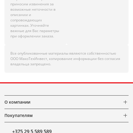
приносим извинения за
возможные неточности в
описании и
сопровождающих
картинках. Уточняйте
важные для Вас параметры
при оформлении заказа.
Все опубликованные материалы являются собственностью
ООО МакоТехИнвест, копирование информации без согласия
владельца запрещено.
О компании
Покупателям
+375 29 5 589 589