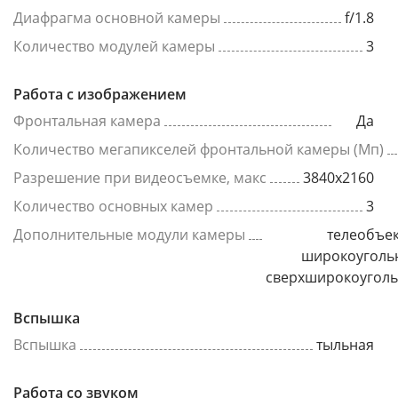
Диафрагма основной камеры
f/1.8
Количество модулей камеры
3
Работа с изображением
Фронтальная камера
Да
Количество мегапикселей фронтальной камеры (Мп)
Разрешение при видеосъемке, макс
3840x2160
Количество основных камер
3
Дополнительные модули камеры
телеобъек
широкоуголь
сверхширокоугол
Вспышка
Вспышка
тыльная
Работа со звуком