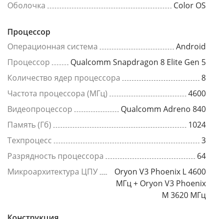
Оболочка
Color OS
Процессор
Операционная система
Android
Процессор
Qualcomm Snapdragon 8 Elite Gen 5
Количество ядер процессора
8
Частота процессора (МГц)
4600
Видеопроцессор
Qualcomm Adreno 840
Память (Гб)
1024
Техпроцесс
3
Разрядность процессора
64
Микроархитектура ЦПУ
Oryon V3 Phoenix L 4600
МГц + Oryon V3 Phoenix
M 3620 МГц
Конструкция