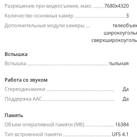
Разрешение при видеосъемке, макс
7680x4320
Количество основных камер
3
Дополнительные модули камеры
телеобъек
широкоуголь
сверхширокоугол
Вспышка
Вспышка
тыльная
Работа со звуком
Стереодинамики
Да
Поддержка AAC
Да
Память
Объем оперативной памяти (Мб)
16384
Тип встроенной памяти
UFS 4.1