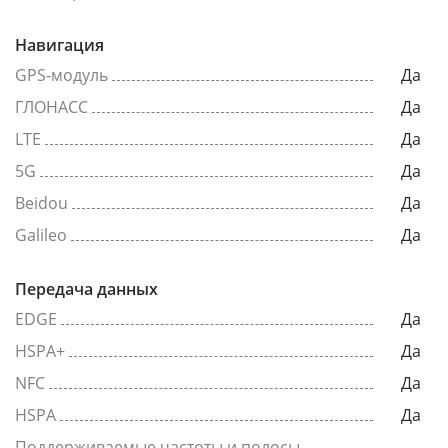
Навигация
GPS-модуль
Да
ГЛОНАСС
Да
LTE
Да
5G
Да
Beidou
Да
Galileo
Да
Передача данных
EDGE
Да
HSPA+
Да
NFC
Да
HSPA
Да
Поддерживаемые частоты и полосы