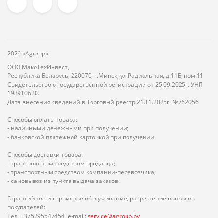
2026 «Agroup»
ООО МакоТехИнвест,
Республика Беларусь, 220070, г.Минск, ул.Радиальная, д.11Б, пом.11
Свидетельство о государственной регистрации от 25.09.2025г. УНП
193910620.
Дата внесения сведений в Торговый реестр 21.11.2025г. №762056
Способы оплаты товара:
- наличными денежными при получении;
- банковской платёжной карточкой при получении.
Способы доставки товара:
- транспортным средством продавца;
- транспортным средством компании-перевозчика;
- самовывоз из пункта выдача заказов.
Гарантийное и сервисное обслуживание, разрешение вопросов
покупателей:
Тел. +375295547454 e-mail:
service@agroup.by