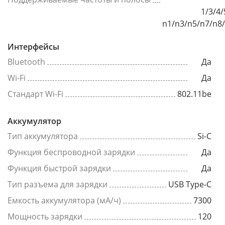
1/3/4/
n1/n3/n5/n7/n8
Интерфейсы
Bluetooth
Да
Wi-Fi
Да
Стандарт Wi-Fi
802.11be
Аккумулятор
Тип аккумулятора
Si-C
Функция беспроводной зарядки
Да
Функция быстрой зарядки
Да
Тип разъема для зарядки
USB Type-C
Емкость аккумулятора (мА/ч)
7300
Мощность зарядки
120