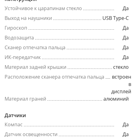
Устойчивое к царапинам стекло
Да
Выход на наушники
USB Type-C
Гироскоп
Да
Водозащита
Да
Сканер отпечатка пальца
Да
ИК-передатчик
Да
Материал задней крышки
стекло
Расположение сканера отпечатка пальца
встроен
в
дисплей
Материал граней
алюминий
Датчики
Компас
Да
Датчик освещенности
Да