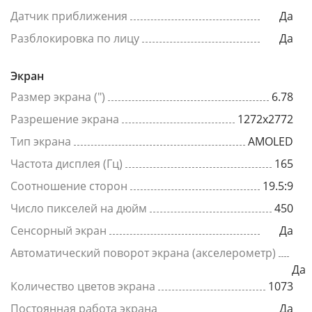
Датчик приближения
Да
Разблокировка по лицу
Да
Экран
Размер экрана (")
6.78
Разрешение экрана
1272x2772
Тип экрана
AMOLED
Частота дисплея (Гц)
165
Соотношение сторон
19.5:9
Число пикселей на дюйм
450
Сенсорный экран
Да
Автоматический поворот экрана (акселерометр)
Да
Количество цветов экрана
1073
Постоянная работа экрана
Да