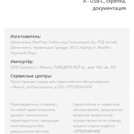
A - USB-C, скрепка,
документация
Изготовитель:
Шэньчжэнь ОнеПлус Сайнс энд Технолоджи Цо. ЛТД. Китай,
Шэньчжэнь, провинция Гуандун, ФЛ.3, Корпус А, ФеиЯнг
Научный Парк.
Импортёр:
ООО Триовист, г.Минск, ПОБЕДИТЕЛЕЙ пр., дом 100, оф. 203
Сервисные центры:
Пункт приема товара для гарантийного обслуживания:
г.Минск, ул.Притыцкого, д.105 +375295547454
Производитель оставляет
Гарантийное и сервисное
за собой право изменять
обслуживание, разрешение
дизайн, технические
вопросов покупателей
характеристики, заводскую
осуществляется по номеру
комплектацию без
нашего отдела сервиса
уведомления об этом
+375295547454