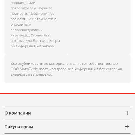
продавца или
потребителей. Заранее
приносим извинения за
возможные неточности в
описании и
сопровождающих
картинках. Уточняйте
важные для Вас параметры
при оформлении заказа.
Все опубликованные материалы являются собственностью
ООО МакоТехИнвест, копирование информации без согласия
владельца запрещено.
О компании
Покупателям