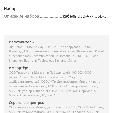
Набор
Описание набора
кабель USB-A -> USB-C
Изготовитель:
Шэньчжэнь КВД Коммуникационное оборудование Ко.,
Лимитед, 13C, Здание электронной техники Шэньчжэня, Китай
/ Shenzhen KVD Communication Equipment Co., Ltd., 13C, Block C,
Shenzhen Electronic Technology Building, China
Импортёр:
ООО Триовист, г.Минск, пр.Победителей, 100-203; ООО
БизнесАкила-Плюс, Минская область, г.Мядель,
ул.Шаранговича, д.2; ООО АйТи Дистрибуция, Минский район,
Боровлянский сельсовет, 103/3-7; ООО Электросервис и Ко,
г.Минск, ул.Чернышевского, 10А, к.412АЗ; ООО Нереида, г.
Минск, Ольшевского, 10, пом.7;
Сервисные центры:
ООО Техноскилл, Минск, ул. Притыцкого, 105; ООО Мобайлрем,
г.Минск, ул.М.Богдановича д.118; ООО Кенфордбел, г.Минск,