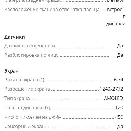
Материал задней крышки
металл
Расположение сканера отпечатка пальца
встроен
в
дисплей
Датчики
Датчик освещенности
Да
Разблокировка по лицу
Да
Экран
Размер экрана (")
6.74
Разрешение экрана
1240x2772
Тип экрана
AMOLED
Частота дисплея (Гц)
120
Число пикселей на дюйм
450
Сенсорный экран
Да