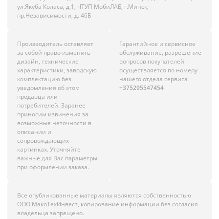
ул.Якуба Коласа, д.1; ЧТУП МобиЛАБ, г.Минск,
пр.Независимости, д. 46Б
Производитель оставляет
Гарантийное и сервисное
за собой право изменять
обслуживание, разрешение
дизайн, технические
вопросов покупателей
характеристики, заводскую
осуществляется по номеру
комплектацию без
нашего отдела сервиса
уведомления об этом
+375295547454
продавца или
потребителей. Заранее
приносим извинения за
возможные неточности в
описании и
сопровождающих
картинках. Уточняйте
важные для Вас параметры
при оформлении заказа.
Все опубликованные материалы являются собственностью
ООО МакоТехИнвест, копирование информации без согласия
владельца запрещено.