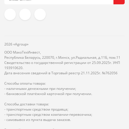
2026 «Agroup»
ООО МакоТехИнвест,
Республика Беларусь, 220070, г.Минск, ул.Радиальная, д.11Б, пом.11
Свидетельство о государственной регистрации от 25.09.2025г. УНП
193910620.
Дата внесения сведений в Торговый реестр 21.11.2025г. №762056
Способы оплаты товара:
- наличными денежными при получении;
- банковской платёжной карточкой при получении.
Способы доставки товара:
- транспортным средством продавца;
- транспортным средством компании-перевозчика;
- самовывоз из пункта выдача заказов.