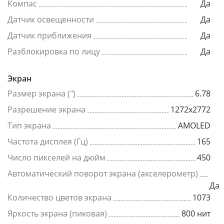
Компас
Да
Датчик освещенности
Да
Датчик приближения
Да
Разблокировка по лицу
Да
Экран
Размер экрана (")
6.78
Разрешение экрана
1272x2772
Тип экрана
AMOLED
Частота дисплея (Гц)
165
Число пикселей на дюйм
450
Автоматический поворот экрана (акселерометр)
Да
Количество цветов экрана
1073
Яркость экрана (пиковая)
800 нит