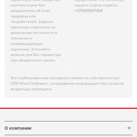
комплектацию без
нашего отдела сервиса
уведомления об этом
+375295547454
продавца или
потребителей. Заранее
приносим извинения за
возможные неточности в
описании и
сопровождающих
картинках. Уточняйте
важные для Вас параметры
при оформлении заказа.
Все опубликованные материалы являются собственностью
ООО МакоТехИнвест, копирование информации без согласия
владельца запрещено.
О компании