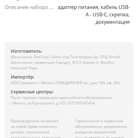
Описание набора
адаптер питания, кабель USB-
A - USB-C, скрепка,
документация
Изготовитель:
Шэньчжэнь ОнеПлус Сайнс энд Технолоджи Цо. ЛТД. Китай,
Шэньчжэнь, провинция Гуандун, ФЛ.3, Корпус А, ФеиЯнг
Научный Парк.
Импортёр:
ООО Триовист, г.Минск, ПОБЕДИТЕЛЕЙ пр., дом 100, оф. 203
Сервисные центры:
Пункт приема товара для гарантийного обслуживания:
г.Минск, ул.Притыцкого, д.105 +375295547454
Производитель оставляет
Гарантийное и сервисное
за собой право изменять
обслуживание, разрешение
дизайн, технические
вопросов покупателей
характеристики, заводскую
осуществляется по номеру