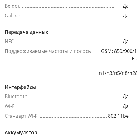
Beidou
Да
Galileo
Да
Передача данных
NFC
Да
Поддерживаемые частоты и полосы
GSM: 850/900/
FD
n1/n3/n5/n8/n2
Интерфейсы
Bluetooth
Да
Wi-Fi
Да
Стандарт Wi-Fi
802.11be
Аккумулятор