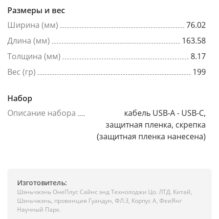
Размеры и вес
Ширина (мм)
76.02
Длина (мм)
163.58
Толщина (мм)
8.17
Вес (гр)
199
Набор
Описание набора
кабель USB-A - USB-C,
защитная пленка, скрепка
(защитная пленка нанесена)
Изготовитель:
Шэньчжэнь ОнеПлус Сайнс энд Технолоджи Цо. ЛТД. Китай,
Шэньчжэнь, провинция Гуандун, ФЛ.3, Корпус А, ФеиЯнг
Научный Парк.