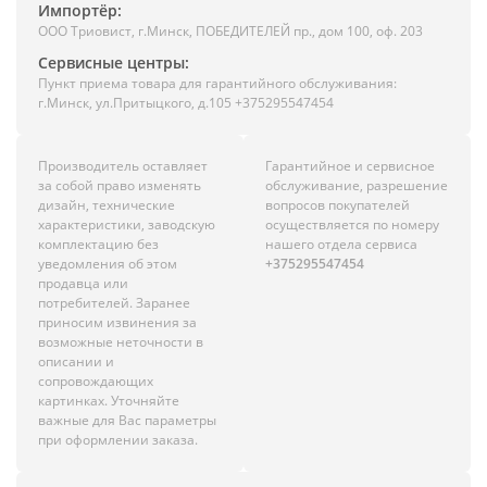
Импортёр:
ООО Триовист, г.Минск, ПОБЕДИТЕЛЕЙ пр., дом 100, оф. 203
Сервисные центры:
Пункт приема товара для гарантийного обслуживания:
г.Минск, ул.Притыцкого, д.105 +375295547454
Производитель оставляет
Гарантийное и сервисное
за собой право изменять
обслуживание, разрешение
дизайн, технические
вопросов покупателей
характеристики, заводскую
осуществляется по номеру
комплектацию без
нашего отдела сервиса
уведомления об этом
+375295547454
продавца или
потребителей. Заранее
приносим извинения за
возможные неточности в
описании и
сопровождающих
картинках. Уточняйте
важные для Вас параметры
при оформлении заказа.