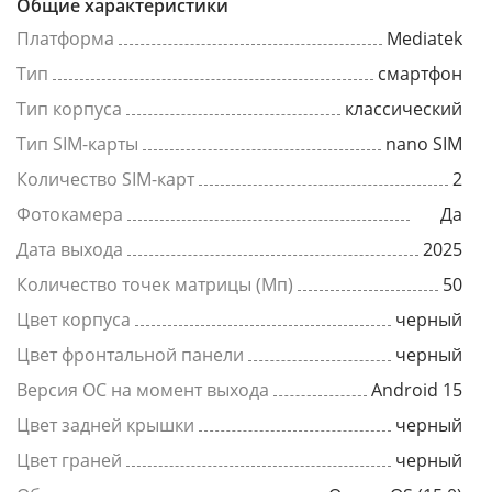
Общие характеристики
Платформа
Mediatek
Тип
смартфон
Тип корпуса
классический
Тип SIM-карты
nano SIM
Количество SIM-карт
2
Фотокамера
Да
Дата выхода
2025
Количество точек матрицы (Мп)
50
Цвет корпуса
черный
Цвет фронтальной панели
черный
Версия ОС на момент выхода
Android 15
Цвет задней крышки
черный
Цвет граней
черный