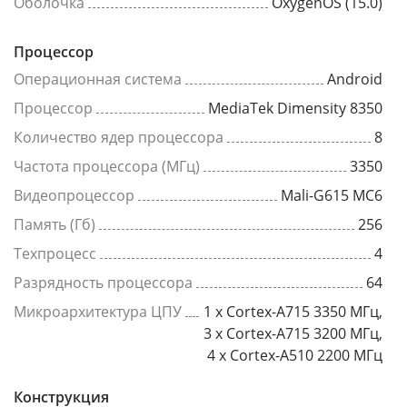
Оболочка
OxygenOS (15.0)
Процессор
Операционная система
Android
Процессор
MediaTek Dimensity 8350
Количество ядер процессора
8
Частота процессора (МГц)
3350
Видеопроцессор
Mali-G615 MC6
Память (Гб)
256
Техпроцесс
4
Разрядность процессора
64
Микроархитектура ЦПУ
1 x Cortex-A715 3350 МГц,
3 x Cortex-A715 3200 МГц,
4 x Cortex-A510 2200 МГц
Конструкция