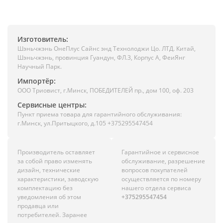
Изготовитель:
Шэньчжэнь ОнеПлус Сайнс энд Технолоджи Цо. ЛТД. Китай,
Шэньчжэнь, провинция Гуандун, ФЛ.3, Корпус А, ФеиЯнг
Научный Парк.
Импортёр:
ООО Триовист, г.Минск, ПОБЕДИТЕЛЕЙ пр., дом 100, оф. 203
Сервисные центры:
Пункт приема товара для гарантийного обслуживания:
г.Минск, ул.Притыцкого, д.105 +375295547454
Производитель оставляет
Гарантийное и сервисное
за собой право изменять
обслуживание, разрешение
дизайн, технические
вопросов покупателей
характеристики, заводскую
осуществляется по номеру
комплектацию без
нашего отдела сервиса
уведомления об этом
+375295547454
продавца или
потребителей. Заранее