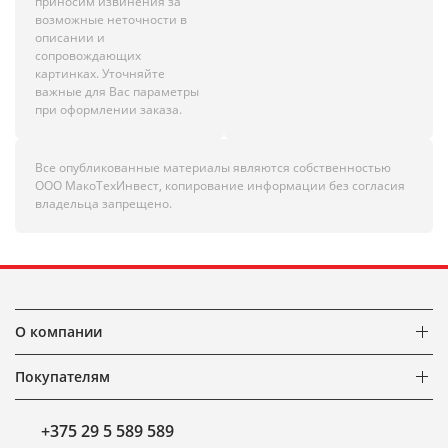
приносим извинения за
возможные неточности в
описании и
сопровождающих
картинках. Уточняйте
важные для Вас параметры
при оформлении заказа.
Все опубликованные материалы являются собственностью
ООО МакоТехИнвест, копирование информации без согласия
владельца запрещено.
О компании
Покупателям
+375 29 5 589 589