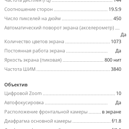
Частота дисплея (Гц)
144
Соотношение сторон
19.5:9
Число пикселей на дюйм
450
Автоматический поворот экрана (акселерометр)
Да
Количество цветов экрана
1073
Постоянная работа экрана
Да
Яркость экрана (пиковая)
800 нит
Частота ШИМ
3840
Объектив
Цифровой Zoom
10
Автофокусировка
Да
Расположение фронтальной камеры
в экране
Диафрагма основной камеры
f/1.8