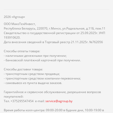
2026 «Agroup»
ООО МакоТехИнвест,
Республика Беларусь, 220070, г.Минск, ул.Радиальная, д.11Б, пом.11
Свидетельство о государственной регистрации от 25.09.2025г. УНП
193910620.
Дата внесения сведений в Торговый реестр 21.11.2025г. №762056
Способы оплаты товара:
- наличными денежными при получении;
- банковской платёжной карточкой при получении.
Способы доставки товара:
- транспортным средством продавца;
- транспортным средством компании-перевозчика;
- самовывоз из пункта выдача заказов.
Гарантийное и сервисное обслуживание, разрешение вопросов
покупателей:
Тел. +375295547454 e-mail:
service@agroup.by
Время работы колл-центра: 09:00-20:00 в будние дни, 10:00-19:00 в