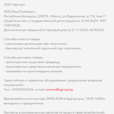
2026 «Agroup»
ООО МакоТехИнвест,
Республика Беларусь, 220070, г.Минск, ул.Радиальная, д.11Б, пом.11
Свидетельство о государственной регистрации от 25.09.2025г. УНП
193910620.
Дата внесения сведений в Торговый реестр 21.11.2025г. №762056
Способы оплаты товара:
- наличными денежными при получении;
- банковской платёжной карточкой при получении.
Способы доставки товара:
- транспортным средством продавца;
- транспортным средством компании-перевозчика;
- самовывоз из пункта выдача заказов.
Гарантийное и сервисное обслуживание, разрешение вопросов
покупателей:
Тел. +375295547454 e-mail:
service@agroup.by
Время работы колл-центра: 09:00-20:00 в будние дни, 10:00-19:00 в
выходные и праздничные.
Контакты уполномоченных органов по защите прав потребителей: