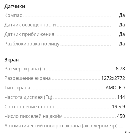
Датчики
Компас
Да
Датчик освещенности
Да
Датчик приближения
Да
Разблокировка по лицу
Да
Экран
Размер экрана (")
6.78
Разрешение экрана
1272x2772
Тип экрана
AMOLED
Частота дисплея (Гц)
144
Соотношение сторон
19.5:9
Число пикселей на дюйм
450
Автоматический поворот экрана (акселерометр)
Да