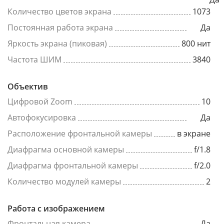
Количество цветов экрана
1073
Постоянная работа экрана
Да
Яркость экрана (пиковая)
800 нит
Частота ШИМ
3840
Объектив
Цифровой Zoom
10
Автофокусировка
Да
Расположение фронтальной камеры
в экране
Диафрагма основной камеры
f/1.8
Диафрагма фронтальной камеры
f/2.0
Количество модулей камеры
2
Работа с изображением
Фронтальная камера
Да