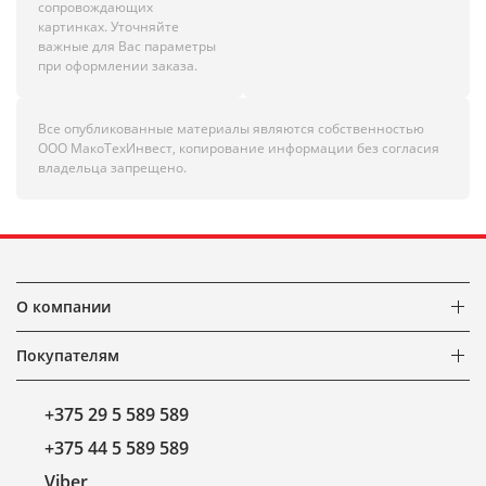
сопровождающих
картинках. Уточняйте
важные для Вас параметры
при оформлении заказа.
Все опубликованные материалы являются собственностью
ООО МакоТехИнвест, копирование информации без согласия
владельца запрещено.
О компании
Покупателям
+375 29 5 589 589
+375 44 5 589 589
Viber