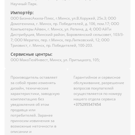
Научный Парк.
Импортёр:
ООО БизнесАкила-Плюc, г.Минск, ул.В.Хоружей, 25к.3; ООО
Домотехника, г. Минск, пр. Победителей, д. 106, пом.17; ООО
Компьютеры Айвен, г. Минск, ул. Репина, д. 4; ООО АйТи
Дистрибуция, Минский район, Боровлянский сельсовет, 103/3-
7; ООО Мератех, пер. г.Минск, пер.Липковский, 12; ООО
Триовист, г. Минск, пр. Победителей, 100-203.
Сервисные центры:
ООО МакоТехИнвест, Минск, ул. Притыцкого, 105;
Производитель оставляет
Гарантийное и сервисное
за собой право изменять
обслуживание, разрешение
дизайн, технические
вопросов покупателей
характеристики, заводскую
осуществляется по номеру
комплектацию без
нашего отдела сервиса
уведомления об этом
+375295547454
продавца или
потребителей. Заранее
приносим извинения за
возможные неточности в
описании и