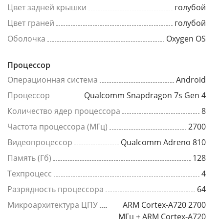
Цвет задней крышки
голубой
Цвет граней
голубой
Оболочка
Oxygen OS
Процессор
Операционная система
Android
Процессор
Qualcomm Snapdragon 7s Gen 4
Количество ядер процессора
8
Частота процессора (МГц)
2700
Видеопроцессор
Qualcomm Adreno 810
Память (Гб)
128
Техпроцесс
4
Разрядность процессора
64
Микроархитектура ЦПУ
ARM Cortex-A720 2700
МГц + ARM Cortex-A720