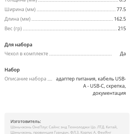
Ширина (мм)
77.5
Длина (мм)
162.5
Вес (гр)
215
Для набора
Чехол в комплекте
Да
Набор
Описание набора
адаптер питания, кабель USB-
A - USB-C, скрепка,
документация
Изготовитель:
Шэньчжэнь ОнеПлус Сайнс энд Технолоджи Цо. ЛТД. Китай,
Шэньчжэнь, провинция Гуандун, ФЛ.3, Корпус А, ФеиЯнг