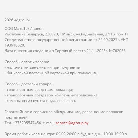
2026 «Agroup»
ООО МакоТехИнвест,
Республика Беларусь, 220070, г.Минск, ул.Радиальная, д.11Б, пом.11
Свидетельство о государственной регистрации от 25.09.2025г. УНП
193910620.
Дата внесения сведений в Торговый реестр 21.11.2025г. №762056
Способы оплаты товара:
- наличными денежными при получении;
- банковской платёжной карточкой при получении.
Способы доставки товара:
- транспортным средством продавца;
- транспортным средством компании-перевозчика;
- самовывоз из пункта выдача заказов.
Гарантийное и сервисное обслуживание, разрешение вопросов
покупателей:
Тел. +375295547454 e-mail:
service@agroup.by
Время работы колл-центра: 09:00-20:00 в будние дни, 10:00-19:00 в