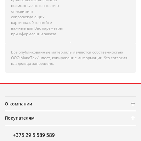
возможные неточности в
описании и
сопровождающих
картинках. Уточняйте
важные для Вас параметры
при оформлении заказа.
Все опубликованные материалы являются собственностью
ООО МакоТехИнвест, копирование информации без согласия
владельца запрещено.
О компании
Покупателям
+375 29 5 589 589