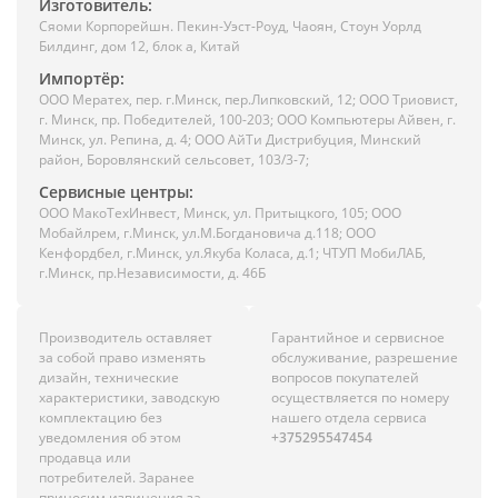
Изготовитель:
Сяоми Корпорейшн. Пекин-Уэст-Роуд, Чаоян, Стоун Уорлд
Билдинг, дом 12, блок а, Китай
Импортёр:
ООО Мератех, пер. г.Минск, пер.Липковский, 12; ООО Триовист,
г. Минск, пр. Победителей, 100-203; ООО Компьютеры Айвен, г.
Минск, ул. Репина, д. 4; ООО АйТи Дистрибуция, Минский
район, Боровлянский сельсовет, 103/3-7;
Сервисные центры:
ООО МакоТехИнвест, Минск, ул. Притыцкого, 105; ООО
Мобайлрем, г.Минск, ул.М.Богдановича д.118; ООО
Кенфордбел, г.Минск, ул.Якуба Коласа, д.1; ЧТУП МобиЛАБ,
г.Минск, пр.Независимости, д. 46Б
Производитель оставляет
Гарантийное и сервисное
за собой право изменять
обслуживание, разрешение
дизайн, технические
вопросов покупателей
характеристики, заводскую
осуществляется по номеру
комплектацию без
нашего отдела сервиса
уведомления об этом
+375295547454
продавца или
потребителей. Заранее
приносим извинения за