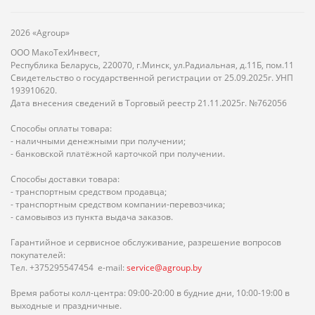
2026 «Agroup»
ООО МакоТехИнвест,
Республика Беларусь, 220070, г.Минск, ул.Радиальная, д.11Б, пом.11
Свидетельство о государственной регистрации от 25.09.2025г. УНП
193910620.
Дата внесения сведений в Торговый реестр 21.11.2025г. №762056
Способы оплаты товара:
- наличными денежными при получении;
- банковской платёжной карточкой при получении.
Способы доставки товара:
- транспортным средством продавца;
- транспортным средством компании-перевозчика;
- самовывоз из пункта выдача заказов.
Гарантийное и сервисное обслуживание, разрешение вопросов
покупателей:
Тел. +375295547454 e-mail:
service@agroup.by
Время работы колл-центра: 09:00-20:00 в будние дни, 10:00-19:00 в
выходные и праздничные.