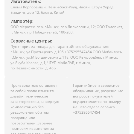
Изготовитель:
Сяоми Корпорейшн. Пекин-Уэст-Роуд, Чаоян, Стоун Уорлд
Билдинг, дом 12, блок а, Китай
Импортёр:
ООО Мератех, пер. г.Минск, пер.Липковский, 12; ООО Триовист,
г. Минск, пр. Победителей, 100-203.
Сервисные центры:
Пункт приема товара для гарантийного обслуживания:
г.Минск, ул.Притыцкого, д.105 +375295547454 ООО Мобайлрем,
г.Минск, ул.М.Богдановича д.118; ООО Кенфордбел, г.Минск,
ул.Якуба Коласа, д.1; ЧТУП МобиЛАБ, г.Минск,
пр.Независимости, д. 46Б
Производитель оставляет
Гарантийное и сервисное
за собой право изменять
обслуживание, разрешение
дизайн, технические
вопросов покупателей
характеристики, заводскую
осуществляется по номеру
комплектацию без
нашего отдела сервиса
уведомления об этом
+375295547454
продавца или
потребителей. Заранее
приносим извинения за
возможные неточности в