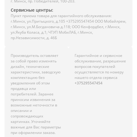
г. Минск, пр. Победителей, 100-203.
Сервисные центры:
Пункт приема товара для гарантийного обслуживания:
г.Минск, ул.Притыцкого, д.105 +375295547454 ООО Мобайлрем,
г.Минск, ул.М.Богдановича д.118; ООО Кенфордбел, г.Минск,
ул.Якуба Коласа, д.1; ЧТУП МобиЛАБ, г.Минск,
пр.Независимости, д. 46Б
Производитель оставляет
Гарантийное и сервисное
за собой право изменять
обслуживание, разрешение
дизайн, технические
вопросов покупателей
характеристики, заводскую
осуществляется по номеру
комплектацию без
нашего отдела сервиса
уведомления об этом
+375295547454
продавца или
потребителей. Заранее
приносим извинения за
возможные неточности в
описании и
сопровождающих
картинках. Уточняйте
важные для Вас параметры
при оформлении заказа.