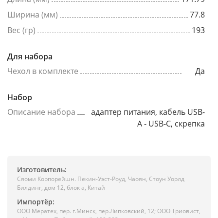
Ширина (мм)
77.8
Вес (гр)
193
Для набора
Чехол в комплекте
Да
Набор
Описание набора
адаптер питания, кабель USB-
A - USB-C, скрепка
Изготовитель:
Сяоми Корпорейшн. Пекин-Уэст-Роуд, Чаоян, Стоун Уорлд
Билдинг, дом 12, блок а, Китай
Импортёр:
ООО Мератех, пер. г.Минск, пер.Липковский, 12; ООО Триовист,