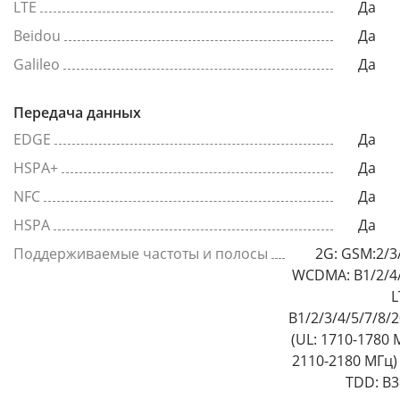
LTE
Да
Beidou
Да
Galileo
Да
Передача данных
EDGE
Да
HSPA+
Да
NFC
Да
HSPA
Да
Поддерживаемые частоты и полосы
2G: GSM:2/3
WCDMA: B1/2/4/
L
B1/2/3/4/5/7/8/
(UL: 1710-1780 
2110-2180 МГц) 
TDD: B3