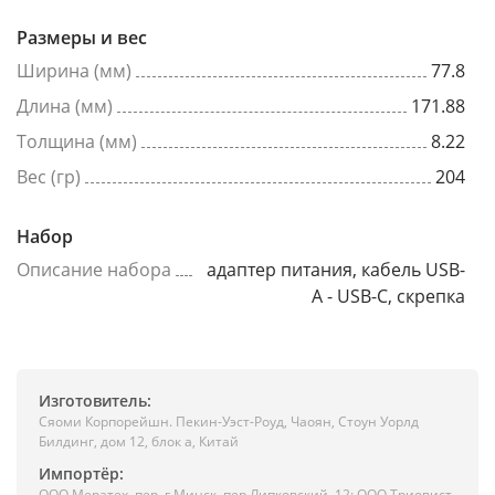
Размеры и вес
Ширина (мм)
77.8
Длина (мм)
171.88
Толщина (мм)
8.22
Вес (гр)
204
Набор
Описание набора
адаптер питания, кабель USB-
A - USB-C, скрепка
Изготовитель:
Сяоми Корпорейшн. Пекин-Уэст-Роуд, Чаоян, Стоун Уорлд
Билдинг, дом 12, блок а, Китай
Импортёр:
ООО Мератех, пер. г.Минск, пер.Липковский, 12; ООО Триовист,