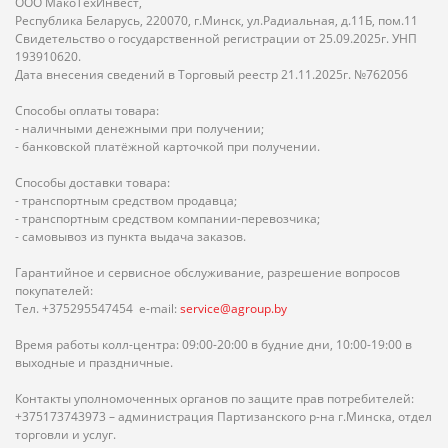
ООО МакоТехИнвест,
Республика Беларусь, 220070, г.Минск, ул.Радиальная, д.11Б, пом.11
Свидетельство о государственной регистрации от 25.09.2025г. УНП
193910620.
Дата внесения сведений в Торговый реестр 21.11.2025г. №762056
Способы оплаты товара:
- наличными денежными при получении;
- банковской платёжной карточкой при получении.
Способы доставки товара:
- транспортным средством продавца;
- транспортным средством компании-перевозчика;
- самовывоз из пункта выдача заказов.
Гарантийное и сервисное обслуживание, разрешение вопросов
покупателей:
Тел. +375295547454 e-mail:
service@agroup.by
Время работы колл-центра: 09:00-20:00 в будние дни, 10:00-19:00 в
выходные и праздничные.
Контакты уполномоченных органов по защите прав потребителей:
+375173743973 – администрация Партизанского р-на г.Минска, отдел
торговли и услуг.