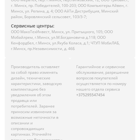
г. Минск, пр. Победителей, 100-203; ООО Компьютеры Айвен, г.
Минск, ул. Репина, д. 4; ООО АйТи Дистрибуция, Минский
район, Боровлянский сельсовет, 103/3-7;
Сервисные центры:
ООО МакоТехИнвест, Минск, ул. Притыцкого, 105; ООО
Мобайлрем, г.Минск, ул.М.Богдановича д.118; ООО
Кенфордбел, г.Минск, ул.Якуба Коласа, д.1; ЧТУП МобиЛАБ,
г.Минск, пр.Независимости, д. 46Б
Производитель оставляет
Гарантийное и сервисное
за собой право изменять
обслуживание, разрешение
дизайн, технические
вопросов покупателей
характеристики, заводскую
осуществляется по номеру
комплектацию без
нашего отдела сервиса
уведомления об этом
+375295547454
продавца или
потребителей. Заранее
приносим извинения за
возможные неточности в
описании и
сопровождающих
картинках. Уточняйте
важные для Вас параметры