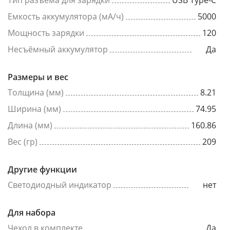
Тип разъема для зарядки
USB Type-C
Емкость аккумулятора (мА/ч)
5000
Мощность зарядки
120
Несъёмный аккумулятор
Да
Размеры и вес
Толщина (мм)
8.21
Ширина (мм)
74.95
Длина (мм)
160.86
Вес (гр)
209
Другие функции
Светодиодный индикатор
нет
Для набора
Чехол в комплекте
Да