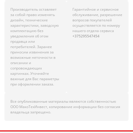
Производитель оставляет
Гарантийное и сервисное
за собой право изменять
обслуживание, разрешение
дизайн, технические
вопросов покупателей
характеристики, заводскую
осуществляется по номеру
комплектацию без
нашего отдела сервиса
уведомления об этом
+375295547454
продавца или
потребителей. Заранее
приносим извинения за
возможные неточности в
описании и
сопровождающих
картинках. Уточняйте
важные для Вас параметры
при оформлении заказа.
Все опубликованные материалы являются собственностью
ООО МакоТехИнвест, копирование информации без согласия
владельца запрещено.