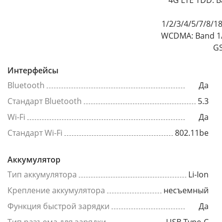
4G LTE TDD: B
1/2/3/4/5/7/8/1
WCDMA: Band 1/
GS
Интерфейсы
Bluetooth
Да
Стандарт Bluetooth
5.3
Wi-Fi
Да
Стандарт Wi-Fi
802.11be
Аккумулятор
Тип аккумулятора
Li-Ion
Крепление аккумулятора
несъемный
Функция быстрой зарядки
Да