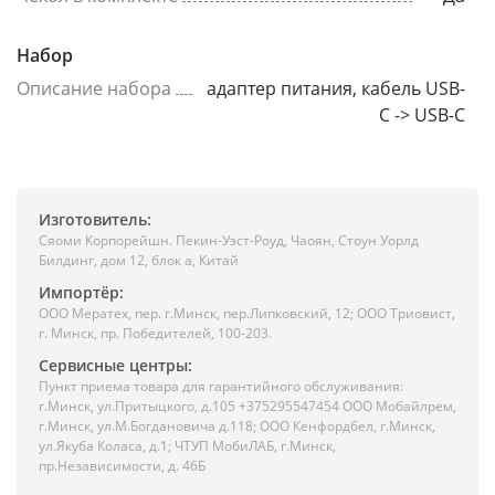
Набор
Описание набора
адаптер питания, кабель USB-
C -> USB-C
Изготовитель:
Сяоми Корпорейшн. Пекин-Уэст-Роуд, Чаоян, Стоун Уорлд
Билдинг, дом 12, блок а, Китай
Импортёр:
ООО Мератех, пер. г.Минск, пер.Липковский, 12; ООО Триовист,
г. Минск, пр. Победителей, 100-203.
Сервисные центры:
Пункт приема товара для гарантийного обслуживания:
г.Минск, ул.Притыцкого, д.105 +375295547454 ООО Мобайлрем,
г.Минск, ул.М.Богдановича д.118; ООО Кенфордбел, г.Минск,
ул.Якуба Коласа, д.1; ЧТУП МобиЛАБ, г.Минск,
пр.Независимости, д. 46Б