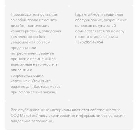
Производитель оставляет
Гарантийное и сервисное
за собой право изменять
обслуживание, разрешение
дизайн, технические
вопросов покупателей
характеристики, заводскую
осуществляется по номеру
комплектацию без
нашего отдела сервиса
уведомления об этом
+375295547454
продавца или
потребителей. Заранее
приносим извинения за
возможные неточности в
описании и
сопровождающих
картинках. Уточняйте
важные для Вас параметры
при оформлении заказа.
Все опубликованные материалы являются собственностью
ООО МакоТехИнвест, копирование информации без согласия
владельца запрещено.