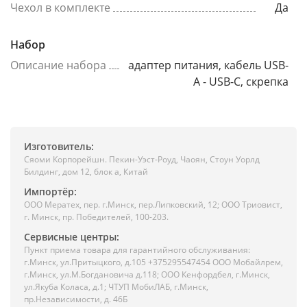
Чехол в комплекте
Да
Набор
Описание набора
адаптер питания, кабель USB-
A - USB-C, скрепка
Изготовитель:
Сяоми Корпорейшн. Пекин-Уэст-Роуд, Чаоян, Стоун Уорлд
Билдинг, дом 12, блок а, Китай
Импортёр:
ООО Мератех, пер. г.Минск, пер.Липковский, 12; ООО Триовист,
г. Минск, пр. Победителей, 100-203.
Сервисные центры:
Пункт приема товара для гарантийного обслуживания:
г.Минск, ул.Притыцкого, д.105 +375295547454 ООО Мобайлрем,
г.Минск, ул.М.Богдановича д.118; ООО Кенфордбел, г.Минск,
ул.Якуба Коласа, д.1; ЧТУП МобиЛАБ, г.Минск,
пр.Независимости, д. 46Б