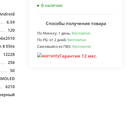
В наличии
Android
6.59
Способы получения товара
120
По Минску:
1 день,
бесплатно
56x2510
По РБ:
от 2 дней,
бесплатно
8 Elite
Самовывоз из ПВЗ:
бесплатно
12228
Гарантия 12 мес.
256
50
AMOLED
6210
черный