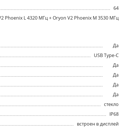
64
V2 Phoenix L 4320 МГц + Oryon V2 Phoenix M 3530 МГц
Да
USB Type-C
Да
Да
Да
Да
стекло
IP68
встроен в дисплей