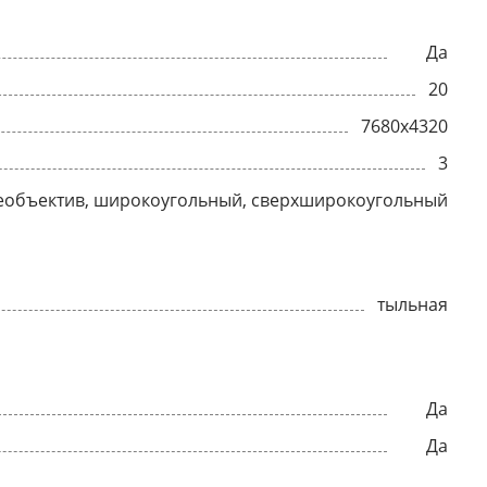
Да
20
7680x4320
3
еобъектив, широкоугольный, сверхширокоугольный
тыльная
Да
Да