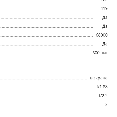
419
Да
Да
68000
Да
600 нит
в экране
f/1.88
f/2.2
3