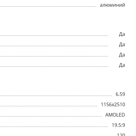
алюминий
Да
Да
Да
Да
6.59
1156x2510
AMOLED
19.5:9
120