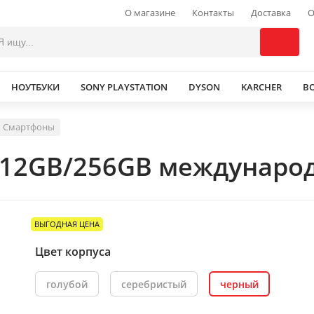
О магазине
Контакты
Доставка
О
НОУТБУКИ
SONY PLAYSTATION
DYSON
KARCHER
В
Смартфоны
 12GB/256GB международ
ВЫГОДНАЯ ЦЕНА
Цвет корпуса
голубой
серебристый
черный