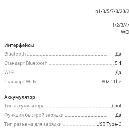
n1/3/5/7/8/20/
1/2/3/4
WCD
Интерфейсы
Bluetooth
Да
Стандарт Bluetooth
5.4
Wi-Fi
Да
Стандарт Wi-Fi
802.11be
Аккумулятор
Тип аккумулятора
Li-pol
Функция быстрой зарядки
Да
Тип разъема для зарядки
USB Type-C