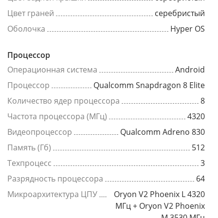
Цвет граней
серебристый
Оболочка
Hyper OS
Процессор
Операционная система
Android
Процессор
Qualcomm Snapdragon 8 Elite
Количество ядер процессора
8
Частота процессора (МГц)
4320
Видеопроцессор
Qualcomm Adreno 830
Память (Гб)
512
Техпроцесс
3
Разрядность процессора
64
Микроархитектура ЦПУ
Oryon V2 Phoenix L 4320
МГц + Oryon V2 Phoenix
M 3530 МГц