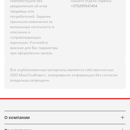
комплектацию без
нашего отдела сервиса
уведомления об этом
+375295547454
продавца или
потребителей. Заранее
приносим извинения за
возможные неточности в
описании и
сопровождающих
картинках. Уточняйте
важные для Вас параметры
при оформлении заказа.
Все опубликованные материалы являются собственностью
ООО МакоТехИнвест, копирование информации без согласия
владельца запрещено.
О компании