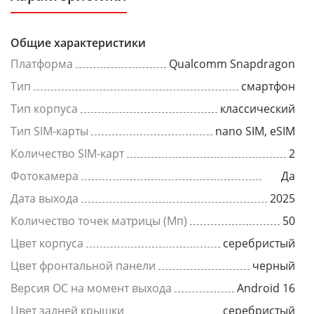
Общие характеристики
Платформа
Qualcomm Snapdragon
Тип
смартфон
Тип корпуса
классический
Тип SIM-карты
nano SIM, eSIM
Количество SIM-карт
2
Фотокамера
Да
Дата выхода
2025
Количество точек матрицы (Мп)
50
Цвет корпуса
серебристый
Цвет фронтальной панели
черный
Версия ОС на момент выхода
Android 16
Цвет задней крышки
серебристый