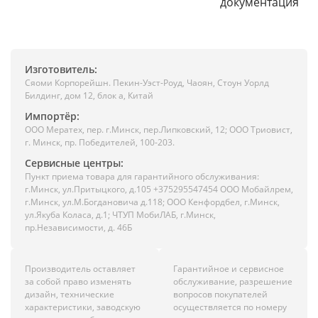
документация
Изготовитель:
Сяоми Корпорейшн. Пекин-Уэст-Роуд, Чаоян, Стоун Уорлд
Билдинг, дом 12, блок а, Китай
Импортёр:
ООО Мератех, пер. г.Минск, пер.Липковский, 12; ООО Триовист,
г. Минск, пр. Победителей, 100-203.
Сервисные центры:
Пункт приема товара для гарантийного обслуживания:
г.Минск, ул.Притыцкого, д.105 +375295547454 ООО Мобайлрем,
г.Минск, ул.М.Богдановича д.118; ООО Кенфордбел, г.Минск,
ул.Якуба Коласа, д.1; ЧТУП МобиЛАБ, г.Минск,
пр.Независимости, д. 46Б
Производитель оставляет
Гарантийное и сервисное
за собой право изменять
обслуживание, разрешение
дизайн, технические
вопросов покупателей
характеристики, заводскую
осуществляется по номеру