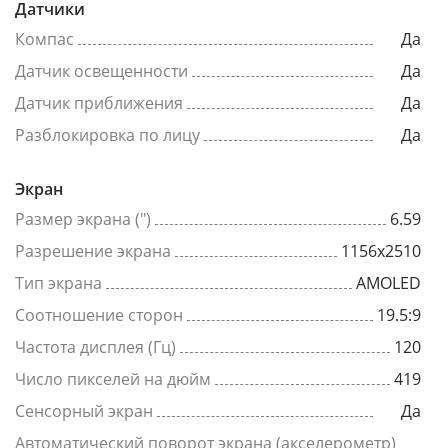
Датчики
Компас
Да
Датчик освещенности
Да
Датчик приближения
Да
Разблокировка по лицу
Да
Экран
Размер экрана (")
6.59
Разрешение экрана
1156x2510
Тип экрана
AMOLED
Соотношение сторон
19.5:9
Частота дисплея (Гц)
120
Число пикселей на дюйм
419
Сенсорный экран
Да
Автоматический поворот экрана (акселерометр)