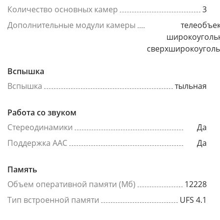
Количество основных камер
3
Дополнительные модули камеры
телеобъек
широкоуголь
сверхширокоугол
Вспышка
Вспышка
тыльная
Работа со звуком
Стереодинамики
Да
Поддержка AAC
Да
Память
Объем оперативной памяти (Мб)
12228
Тип встроенной памяти
UFS 4.1