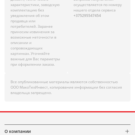
характеристики, заводскую
осуществляется по номеру
комплектацию без
нашего отдела сервиса
уведомления об этом
+375295547454
продавца или
потребителей. Заранее
приносим извинения за
возможные неточности в
описании и
сопровождающих
картинках. Уточняйте
важные для Вас параметры
при оформлении заказа.
Все опубликованные материалы являются собственностью
ООО МакоТехИнвест, копирование информации без согласия
владельца запрещено.
О компании