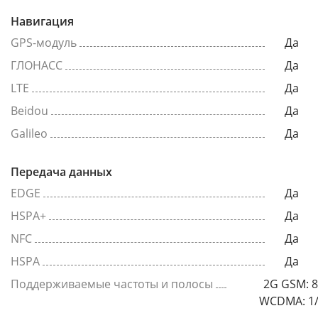
Навигация
GPS-модуль
Да
ГЛОНАСС
Да
LTE
Да
Beidou
Да
Galileo
Да
Передача данных
EDGE
Да
HSPA+
Да
NFC
Да
HSPA
Да
Поддерживаемые частоты и полосы
2G GSM: 8
WCDMA: 1/2