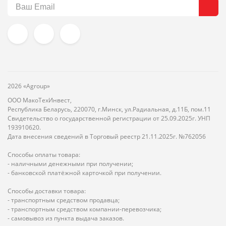
2026 «Agroup»
ООО МакоТехИнвест,
Республика Беларусь, 220070, г.Минск, ул.Радиальная, д.11Б, пом.11
Свидетельство о государственной регистрации от 25.09.2025г. УНП
193910620.
Дата внесения сведений в Торговый реестр 21.11.2025г. №762056
Способы оплаты товара:
- наличными денежными при получении;
- банковской платёжной карточкой при получении.
Способы доставки товара:
- транспортным средством продавца;
- транспортным средством компании-перевозчика;
- самовывоз из пункта выдача заказов.