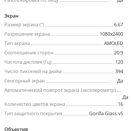
Разблокировка по лицу
Да
Экран
Размер экрана (")
6.67
Разрешение экрана
1080x2400
Тип экрана
AMOLED
Соотношение сторон
20:9
Частота дисплея (Гц)
120
Число пикселей на дюйм
394
Сенсорный экран
Да
Автоматический поворот экрана (акселерометр)
Да
Количество цветов экрана
16
Тип защитного покрытия
Gorilla Glass v5
Объектив