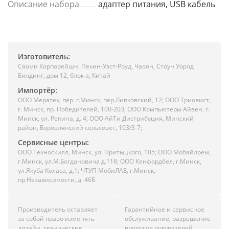
Описание набора
адаптер питания, USB кабель
Изготовитель:
Сяоми Корпорейшн. Пекин-Уэст-Роуд, Чаоян, Стоун Уорлд
Билдинг, дом 12, блок а, Китай
Импортёр:
ООО Мератех, пер. г.Минск, пер.Липковский, 12; ООО Триовист,
г. Минск, пр. Победителей, 100-203; ООО Компьютеры Айвен, г.
Минск, ул. Репина, д. 4; ООО АйТи Дистрибуция, Минский
район, Боровлянский сельсовет, 103/3-7;
Сервисные центры:
ООО Техноскилл, Минск, ул. Притыцкого, 105; ООО Мобайлрем,
г.Минск, ул.М.Богдановича д.118; ООО Кенфордбел, г.Минск,
ул.Якуба Коласа, д.1; ЧТУП МобиЛАБ, г.Минск,
пр.Независимости, д. 46Б
Производитель оставляет
Гарантийное и сервисное
за собой право изменять
обслуживание, разрешение
дизайн, технические
вопросов покупателей