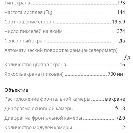
Тип экрана
IPS
Частота дисплея (Гц)
144
Соотношение сторон
19.5:9
Число пикселей на дюйм
374
Сенсорный экран
Да
Автоматический поворот экрана (акселерометр)
Да
Количество цветов экрана
16
Яркость экрана (пиковая)
700 нит
Объектив
Расположение фронтальной камеры
в экране
Диафрагма основной камеры
f/1.8
Диафрагма фронтальной камеры
f/2.0
Количество модулей камеры
2