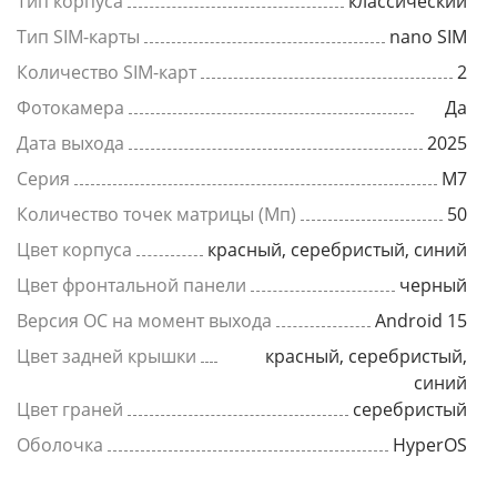
Тип корпуса
классический
Тип SIM-карты
nano SIM
Количество SIM-карт
2
Фотокамера
Да
Дата выхода
2025
Серия
M7
Количество точек матрицы (Мп)
50
Цвет корпуса
красный, серебристый, синий
Цвет фронтальной панели
черный
Версия ОС на момент выхода
Android 15
Цвет задней крышки
красный, серебристый,
синий
Цвет граней
серебристый
Оболочка
HyperOS