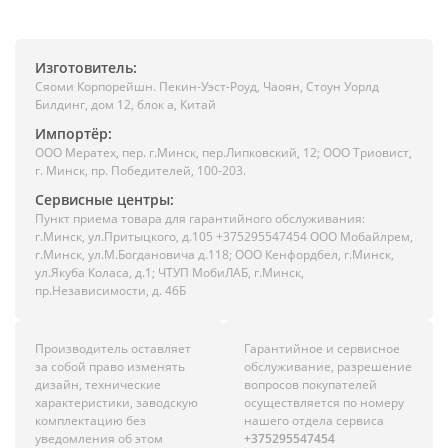
Изготовитель:
Сяоми Корпорейшн. Пекин-Уэст-Роуд, Чаоян, Стоун Уорлд
Билдинг, дом 12, блок а, Китай
Импортёр:
ООО Мератех, пер. г.Минск, пер.Липковский, 12; ООО Триовист,
г. Минск, пр. Победителей, 100-203.
Сервисные центры:
Пункт приема товара для гарантийного обслуживания:
г.Минск, ул.Притыцкого, д.105 +375295547454 ООО Мобайлрем,
г.Минск, ул.М.Богдановича д.118; ООО Кенфордбел, г.Минск,
ул.Якуба Коласа, д.1; ЧТУП МобиЛАБ, г.Минск,
пр.Независимости, д. 46Б
Производитель оставляет
Гарантийное и сервисное
за собой право изменять
обслуживание, разрешение
дизайн, технические
вопросов покупателей
характеристики, заводскую
осуществляется по номеру
комплектацию без
нашего отдела сервиса
уведомления об этом
+375295547454