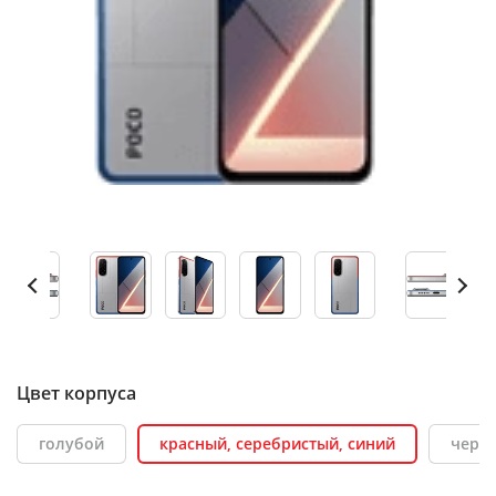
Цвет корпуса
голубой
красный, серебристый, синий
черн