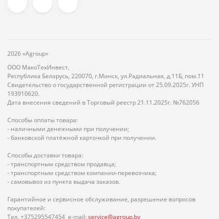
2026 «Agroup»
ООО МакоТехИнвест,
Республика Беларусь, 220070, г.Минск, ул.Радиальная, д.11Б, пом.11
Свидетельство о государственной регистрации от 25.09.2025г. УНП
193910620.
Дата внесения сведений в Торговый реестр 21.11.2025г. №762056
Способы оплаты товара:
- наличными денежными при получении;
- банковской платёжной карточкой при получении.
Способы доставки товара:
- транспортным средством продавца;
- транспортным средством компании-перевозчика;
- самовывоз из пункта выдача заказов.
Гарантийное и сервисное обслуживание, разрешение вопросов
покупателей:
Тел. +375295547454 e-mail:
service@agroup.by