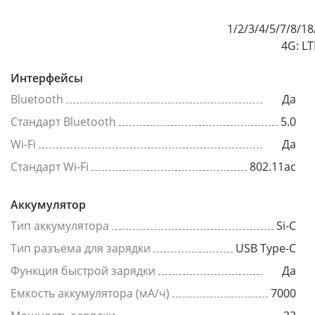
1/2/3/4/5/7/8/1
4G: LT
Интерфейсы
Bluetooth
Да
Стандарт Bluetooth
5.0
Wi-Fi
Да
Стандарт Wi-Fi
802.11ac
Аккумулятор
Тип аккумулятора
Si-C
Тип разъема для зарядки
USB Type-C
Функция быстрой зарядки
Да
Емкость аккумулятора (мА/ч)
7000