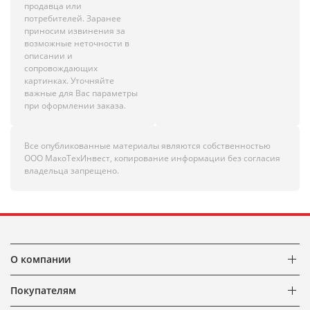
продавца или
потребителей. Заранее
приносим извинения за
возможные неточности в
описании и
сопровождающих
картинках. Уточняйте
важные для Вас параметры
при оформлении заказа.
Все опубликованные материалы являются собственностью
ООО МакоТехИнвест, копирование информации без согласия
владельца запрещено.
О компании
Покупателям