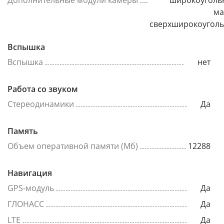
Дополнительные модули камеры
широкоуголь
ма
сверхширокоугол
Вспышка
Вспышка
нет
Работа со звуком
Стереодинамики
Да
Память
Объем оперативной памяти (Мб)
12288
Навигация
GPS-модуль
Да
ГЛОНАСС
Да
LTE
Да