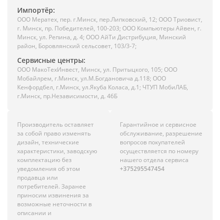
Импортёр:
ООО Мератех, пер. г.Минск, пер.Липковский, 12; ООО Триовист,
г. Минск, пр. Победителей, 100-203; ООО Компьютеры Айвен, г.
Минск, ул. Репина, д. 4; ООО АйТи Дистрибуция, Минский
район, Боровлянский сельсовет, 103/3-7;
Сервисные центры:
ООО МакоТехИнвест, Минск, ул. Притыцкого, 105; ООО
Мобайлрем, г.Минск, ул.М.Богдановича д.118; ООО
Кенфордбел, г.Минск, ул.Якуба Коласа, д.1; ЧТУП МобиЛАБ,
г.Минск, пр.Независимости, д. 46Б
Производитель оставляет
Гарантийное и сервисное
за собой право изменять
обслуживание, разрешение
дизайн, технические
вопросов покупателей
характеристики, заводскую
осуществляется по номеру
комплектацию без
нашего отдела сервиса
уведомления об этом
+375295547454
продавца или
потребителей. Заранее
приносим извинения за
возможные неточности в
описании и