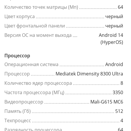
Количество точек матрицы (Мп)
64
Цвет корпуса
черный
Цвет фронтальной панели
черный
Версия ОС на момент выхода
Android 14
(HyperOS)
Процессор
Операционная система
Android
Процессор
Mediatek Dimensity 8300 Ultra
Количество ядер процессора
8
Частота процессора (МГц)
3350
Видеопроцессор
Mali-G615 MC6
Память (Гб)
512
Техпроцесс
4
Разрядность процессора
64