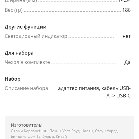
Ширина (мм)
74.34
Вес (гр)
186
Другие функции
Светодиодный индикатор
нет
Для набора
Чехол в комплекте
Да
Набор
Описание набора
адаптер питания, кабель USB-
A -> USB-C
Изготовитель:
Сяоми Корпорейшн. Пекин-Уэст-Роуд, Чаоян, Стоун Уорлд
Билдинг, дом 12, блок а, Китай