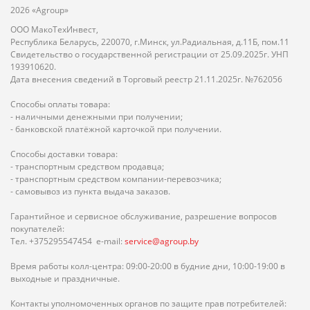
2026 «Agroup»
ООО МакоТехИнвест,
Республика Беларусь, 220070, г.Минск, ул.Радиальная, д.11Б, пом.11
Свидетельство о государственной регистрации от 25.09.2025г. УНП
193910620.
Дата внесения сведений в Торговый реестр 21.11.2025г. №762056
Способы оплаты товара:
- наличными денежными при получении;
- банковской платёжной карточкой при получении.
Способы доставки товара:
- транспортным средством продавца;
- транспортным средством компании-перевозчика;
- самовывоз из пункта выдача заказов.
Гарантийное и сервисное обслуживание, разрешение вопросов
покупателей:
Тел. +375295547454 e-mail:
service@agroup.by
Время работы колл-центра: 09:00-20:00 в будние дни, 10:00-19:00 в
выходные и праздничные.
Контакты уполномоченных органов по защите прав потребителей: