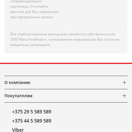
сопровождающих
картинках. Уточняйте
важные для Вас параметры
при оформлении заказа.
Все опубликованные материалы являются собственностью
ООО МакоТехИнвест, копирование информации без согласия
владельца запрещено.
О компании
Покупателям
+375 29 5 589 589
+375 44 5 589 589
Viber