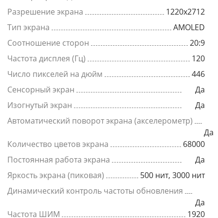
Разрешение экрана
1220x2712
Тип экрана
AMOLED
Соотношение сторон
20:9
Частота дисплея (Гц)
120
Число пикселей на дюйм
446
Сенсорный экран
Да
Изогнутый экран
Да
Автоматический поворот экрана (акселерометр)
Да
Количество цветов экрана
68000
Постоянная работа экрана
Да
Яркость экрана (пиковая)
500 нит, 3000 нит
Динамический контроль частоты обновления
Да
Частота ШИМ
1920