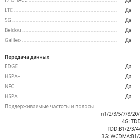
ГЛОНАСС
Да
LTE
Да
5G
Да
Beidou
Да
Galileo
Да
Передача данных
EDGE
Да
HSPA+
Да
NFC
Да
HSPA
Да
Поддерживаемые частоты и полосы
n1/2/3/5/7/8/20
4G: TDD
FDD:B1/2/3/4
3G: WCDMA:B1/2