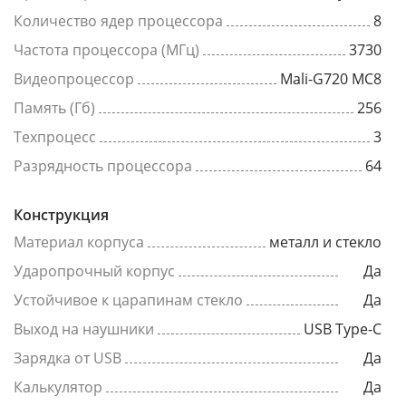
Количество ядер процессора
8
Частота процессора (МГц)
3730
Видеопроцессор
Mali-G720 MC8
Память (Гб)
256
Техпроцесс
3
Разрядность процессора
64
Конструкция
Материал корпуса
металл и стекло
Ударопрочный корпус
Да
Устойчивое к царапинам стекло
Да
Выход на наушники
USB Type-C
Зарядка от USB
Да
Калькулятор
Да