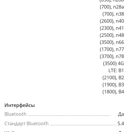
(700), n28a
(700), n38
(2600), n40
(2300), n41
(2500), n48
(3500), n66
(1700), n77
(3700), n78
(3500) 4G
LTE: B1
(2100), B2
(1900), B3
(1800), B4
Интерфейсы
Bluetooth
Да
Стандарт Bluetooth
5.4