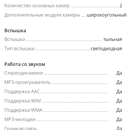
Количество основных камер
2
Дополнительные модули камеры
широкоугольный
Вспышка
Вспышка
тыльная
Тип вспышки
светодиодная
Работа со звуком
Стереодинамики
Да
MP3-проигрыватель
Да
Поддержка AAC
Да
Поддержка WAV
Да
Поддержка WMA
Да
MP3-мелодии
Да
Громкая связь
Да