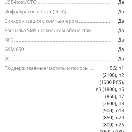
USB-host/OTG
Да
Инфракрасный порт (IRDA)
Да
Синхронизация с компьютером
Да
Рассылка SMS нескольким абонентам
Да
NFC
Да
GSM 850
Да
2G
Да
Поддерживаемые частоты и полосы
5G: n1
(2100), n2
(1900 PCS),
n3 (1800), n5
(850), n7
(2600), n8
(900), n18
(850), n20
(800), n26
(850), n28b