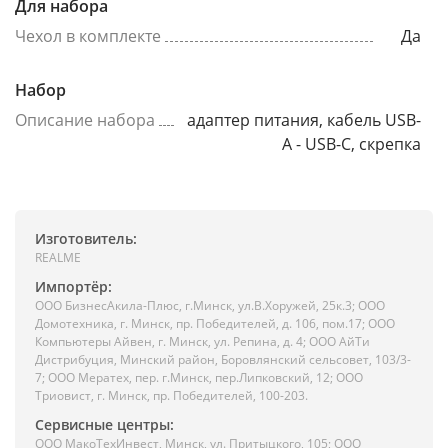
Для набора
Чехол в комплекте
Да
Набор
Описание набора
адаптер питания, кабель USB-
A - USB-C, скрепка
Изготовитель:
REALME
Импортёр:
ООО БизнесАкила-Плюc, г.Минск, ул.В.Хоружей, 25к.3; ООО
Домотехника, г. Минск, пр. Победителей, д. 106, пом.17; ООО
Компьютеры Айвен, г. Минск, ул. Репина, д. 4; ООО АйТи
Дистрибуция, Минский район, Боровлянский сельсовет, 103/3-
7; ООО Мератех, пер. г.Минск, пер.Липковский, 12; ООО
Триовист, г. Минск, пр. Победителей, 100-203.
Сервисные центры:
ООО МакоТехИнвест, Минск, ул. Притыцкого, 105; ООО