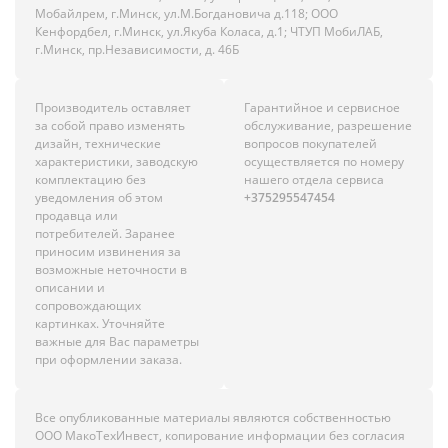
Мобайлрем, г.Минск, ул.М.Богдановича д.118; ООО
Кенфордбел, г.Минск, ул.Якуба Коласа, д.1; ЧТУП МобиЛАБ,
г.Минск, пр.Независимости, д. 46Б
Производитель оставляет
Гарантийное и сервисное
за собой право изменять
обслуживание, разрешение
дизайн, технические
вопросов покупателей
характеристики, заводскую
осуществляется по номеру
комплектацию без
нашего отдела сервиса
уведомления об этом
+375295547454
продавца или
потребителей. Заранее
приносим извинения за
возможные неточности в
описании и
сопровождающих
картинках. Уточняйте
важные для Вас параметры
при оформлении заказа.
Все опубликованные материалы являются собственностью
ООО МакоТехИнвест, копирование информации без согласия