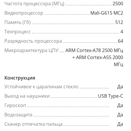
Частота процессора (МГц)
2500
Видеопроцессор
Mali-G615 MC2
Память (Гб)
512
Техпроцесс
4
Разрядность процессора
64
Микроархитектура ЦПУ
ARM Cortex-A78 2500 МГц
+ ARM Cortex-A55 2000
МГц
Конструкция
Устойчивое к царапинам стекло
Да
Выход на наушники
USB Type-C
Гироскоп
Да
Водозащита
Да
Сканер отпечатка пальца
Да