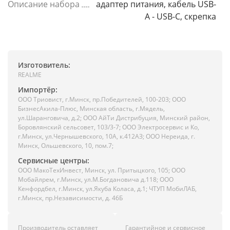
Описание набора
адаптер питания, кабель USB-
A - USB-C, скрепка
Изготовитель:
REALME
Импортёр:
ООО Триовист, г.Минск, пр.Победителей, 100-203; ООО
БизнесАкила-Плюс, Минская область, г.Мядель,
ул.Шаранговича, д.2; ООО АйТи Дистрибуция, Минский район,
Боровлянский сельсовет, 103/3-7; ООО Электросервис и Ко,
г.Минск, ул.Чернышевского, 10А, к.412АЗ; ООО Нереида, г.
Минск, Ольшевского, 10, пом.7;
Сервисные центры:
ООО МакоТехИнвест, Минск, ул. Притыцкого, 105; ООО
Мобайлрем, г.Минск, ул.М.Богдановича д.118; ООО
Кенфордбел, г.Минск, ул.Якуба Коласа, д.1; ЧТУП МобиЛАБ,
г.Минск, пр.Независимости, д. 46Б
Производитель оставляет
Гарантийное и сервисное