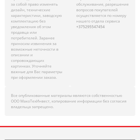
за собой право изменять
обслуживание, разрешение
дизайн, технические
вопросов покупателей
характеристики, заводскую
осуществляется по номеру
комплектацию без
нашего отдела сервиса
уведомления об этом
+375295547454
продавца или
потребителей. Заранее
приносим извинения за
возможные неточности в
описании и
сопровождающих
картинках. Уточняйте
важные для Вас параметры
при оформлении заказа.
Все опубликованные материалы являются собственностью
ООО МакоТехИнвест, копирование информации без согласия
владельца запрещено.