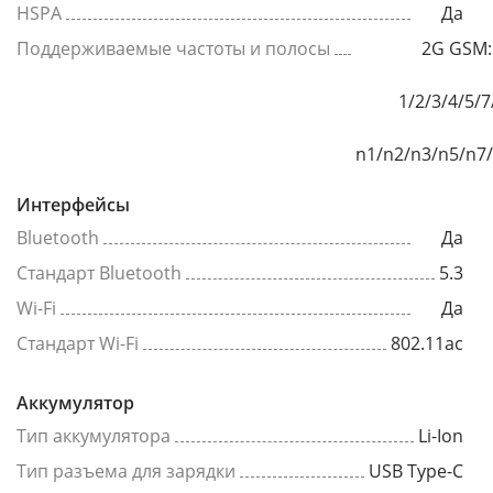
HSPA
Да
Поддерживаемые частоты и полосы
2G GSM:
1/2/3/4/5/
n1/n2/n3/n5/n7
Интерфейсы
Bluetooth
Да
Стандарт Bluetooth
5.3
Wi-Fi
Да
Стандарт Wi-Fi
802.11ac
Аккумулятор
Тип аккумулятора
Li-Ion
Тип разъема для зарядки
USB Type-C