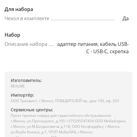
Для набора
Чехол в комплекте
Да
Набор
Описание набора
адаптер питания, кабель USB-
C - USB-C, скрепка
Изготовитель:
REALME
Импортёр:
ООО Триовист, г.Минск, ПОБЕДИТЕЛЕЙ пр., дом 100, оф. 203
Сервисные центры:
Пункт приема товара для гарантийного обслуживания:
г.Минск, ул.Притыцкого, д.105 +375295547454 ООО Мобайлрем,
г.Минск, ул.М.Богдановича д.118; ООО Кенфордбел, г.Минск,
ул.Якуба Коласа, д.1; ЧТУП МобиЛАБ, г.Минск,