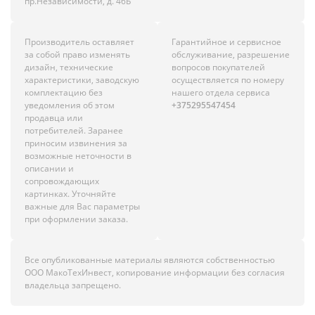
пр.Независимости, д. 46Б
Производитель оставляет
Гарантийное и сервисное
за собой право изменять
обслуживание, разрешение
дизайн, технические
вопросов покупателей
характеристики, заводскую
осуществляется по номеру
комплектацию без
нашего отдела сервиса
уведомления об этом
+375295547454
продавца или
потребителей. Заранее
приносим извинения за
возможные неточности в
описании и
сопровождающих
картинках. Уточняйте
важные для Вас параметры
при оформлении заказа.
Все опубликованные материалы являются собственностью
ООО МакоТехИнвест, копирование информации без согласия
владельца запрещено.