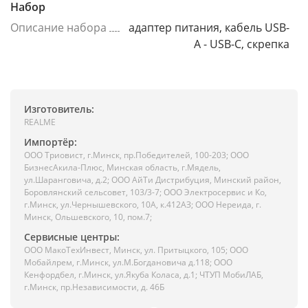
Набор
Описание набора
адаптер питания, кабель USB-
A - USB-C, скрепка
Изготовитель:
REALME
Импортёр:
ООО Триовист, г.Минск, пр.Победителей, 100-203; ООО
БизнесАкила-Плюс, Минская область, г.Мядель,
ул.Шаранговича, д.2; ООО АйТи Дистрибуция, Минский район,
Боровлянский сельсовет, 103/3-7; ООО Электросервис и Ко,
г.Минск, ул.Чернышевского, 10А, к.412АЗ; ООО Нереида, г.
Минск, Ольшевского, 10, пом.7;
Сервисные центры:
ООО МакоТехИнвест, Минск, ул. Притыцкого, 105; ООО
Мобайлрем, г.Минск, ул.М.Богдановича д.118; ООО
Кенфордбел, г.Минск, ул.Якуба Коласа, д.1; ЧТУП МобиЛАБ,
г.Минск, пр.Независимости, д. 46Б