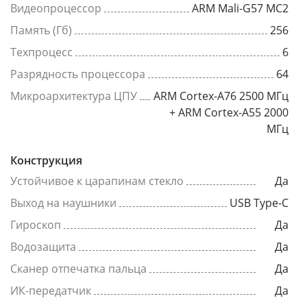
Видеопроцессор
ARM Mali-G57 MC2
Память (Гб)
256
Техпроцесс
6
Разрядность процессора
64
Микроархитектура ЦПУ
ARM Cortex-A76 2500 МГц
+ ARM Cortex-A55 2000
МГц
Конструкция
Устойчивое к царапинам стекло
Да
Выход на наушники
USB Type-C
Гироскоп
Да
Водозащита
Да
Сканер отпечатка пальца
Да
ИК-передатчик
Да