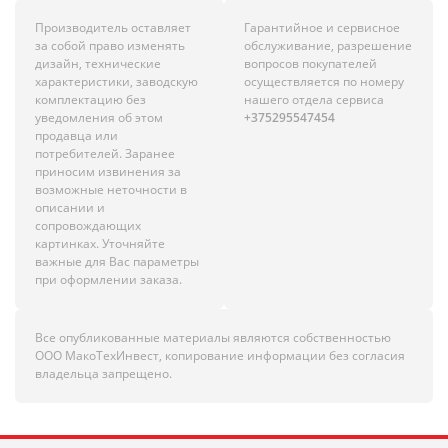
Производитель оставляет
Гарантийное и сервисное
за собой право изменять
обслуживание, разрешение
дизайн, технические
вопросов покупателей
характеристики, заводскую
осуществляется по номеру
комплектацию без
нашего отдела сервиса
уведомления об этом
+375295547454
продавца или
потребителей. Заранее
приносим извинения за
возможные неточности в
описании и
сопровождающих
картинках. Уточняйте
важные для Вас параметры
при оформлении заказа.
Все опубликованные материалы являются собственностью
ООО МакоТехИнвест, копирование информации без согласия
владельца запрещено.