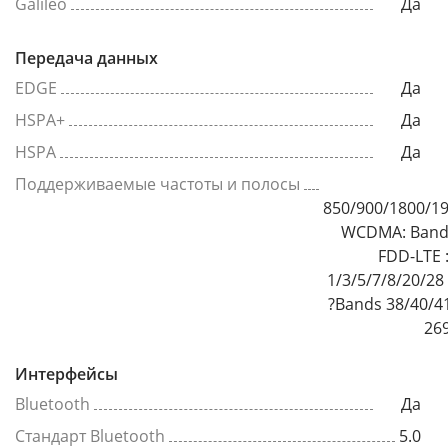
Galileo
Да
Передача данных
EDGE
Да
HSPA+
Да
HSPA
Да
Поддерживаемые частоты и полосы
850/900/1800/1
WCDMA: Bands
FDD-LTE 
1/3/5/7/8/20/28
?Bands 38/40/4
26
Интерфейсы
Bluetooth
Да
Стандарт Bluetooth
5.0