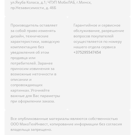
ул.Якуба Коласа, д.1; ЧТУП МобиЛАБ, г.Минск,
пр.Независимости, д. 46Б
Производитель оставляет
Гарантийное и сервисное
за собой право изменять
обслуживание, разрешение
дизайн, технические
вопросов покупателей
характеристики, заводскую
осуществляется по номеру
комплектацию без
нашего отдела сервиса
уведомления об этом
+375295547454
продавца или
потребителей. Заранее
приносим извинения за
возможные неточности в
описании и
сопровождающих
картинках. Уточняйте
важные для Вас параметры
при оформлении заказа.
Все опубликованные материалы являются собственностью
ООО МакоТехИнвест, копирование информации без согласия
владельца запрещено.