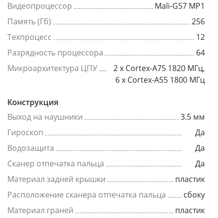
Видеопроцессор
Mali-G57 MP1
Память (Гб)
256
Техпроцесс
12
Разрядность процессора
64
Микроархитектура ЦПУ
2 x Cortex-A75 1820 МГц,
6 x Cortex-A55 1800 МГц
Конструкция
Выход на наушники
3.5 мм
Гироскоп
Да
Водозащита
Да
Сканер отпечатка пальца
Да
Материал задней крышки
пластик
Расположение сканера отпечатка пальца
сбоку
Материал граней
пластик