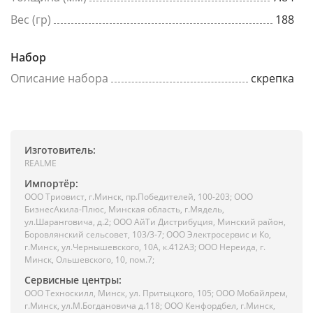
Вес (гр)
188
Набор
Описание набора
скрепка
Изготовитель:
REALME
Импортёр:
ООО Триовист, г.Минск, пр.Победителей, 100-203; ООО
БизнесАкила-Плюс, Минская область, г.Мядель,
ул.Шаранговича, д.2; ООО АйТи Дистрибуция, Минский район,
Боровлянский сельсовет, 103/3-7; ООО Электросервис и Ко,
г.Минск, ул.Чернышевского, 10А, к.412АЗ; ООО Нереида, г.
Минск, Ольшевского, 10, пом.7;
Сервисные центры:
ООО Техноскилл, Минск, ул. Притыцкого, 105; ООО Мобайлрем,
г.Минск, ул.М.Богдановича д.118; ООО Кенфордбел, г.Минск,