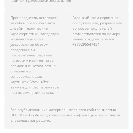
г.Минск, пр.Независимости, д. 46Б
Производитель оставляет
Гарантийное и сервисное
за собой право изменять
обслуживание, разрешение
дизайн, технические
вопросов покупателей
характеристики, заводскую
осуществляется по номеру
комплектацию без
нашего отдела сервиса
уведомления об этом
+375295547454
продавца или
потребителей. Заранее
приносим извинения за
возможные неточности в
описании и
сопровождающих
картинках. Уточняйте
важные для Вас параметры
при оформлении заказа.
Все опубликованные материалы являются собственностью
ООО МакоТехИнвест, копирование информации без согласия
владельца запрещено.