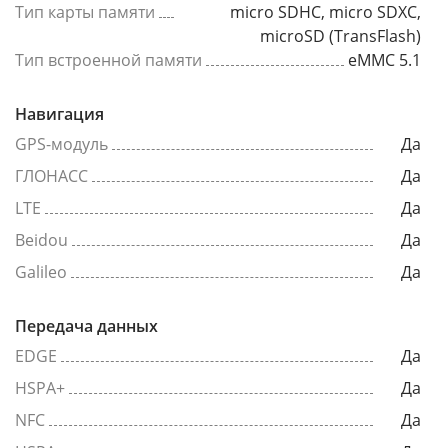
Тип карты памяти
micro SDHC, micro SDXC,
microSD (TransFlash)
Тип встроенной памяти
eMMC 5.1
Навигация
GPS-модуль
Да
ГЛОНАСС
Да
LTE
Да
Beidou
Да
Galileo
Да
Передача данных
EDGE
Да
HSPA+
Да
NFC
Да