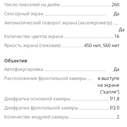
Число пикселей на дюйм
260
Сенсорный экран
Да
Автоматический поворот экрана (акселерометр)
Да
Количество цветов экрана
16
Яркость экрана (пиковая)
450 нит, 560 нит
Объектив
Автофокусировка
Да
Расположение фронтальной камеры
в выступе
на экране
("капля")
Диафрагма основной камеры
f/1.8
Диафрагма фронтальной камеры
f/2.0
Количество модулей камеры
2