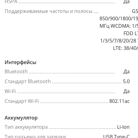
HSPA
Да
Поддерживаемые частоты и полосы
GS
850/900/1800/1
МГц WCDMA: 1/
FDD L
1/3/5/7/8/20/28
LTE: 38/40
Интерфейсы
Bluetooth
Да
Стандарт Bluetooth
5.0
Wi-Fi
Да
Стандарт Wi-Fi
802.11ac
Аккумулятор
Тип аккумулятора
Li-Ion
Тип разъема для зарядки
USB Type-C