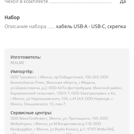
Чехол в комплекте
Да
Набор
Описание набора
кабель USB-A - USB-C, скрепка
Изготовитель:
REALME
Импортёр:
ООО Триовист, г.Минск, пр.Победителей, 100-203; ООО
БизнесАкила-Плюс, Минская область, г.Мядель,
ул.Шаранговича, д.2; ООО АйТи Дистрибуция, Минский район,
Боровлянский сельсовет, 103/3-7; ООО Электросервис и Ко,
г.Минск, ул.Чернышевского, 10А, к.412АЗ; ООО Нереида, г.
Минск, Ольшевского, 10, пом.7;
Сервисные центры:
ООО МакоТехИнвест, Минск, ул. Притыцкого, 105; ООО
Мобайлрем, г.Минск, ул.М.Богдановича д.118; ООО
Кенфордбел, г.Минск, ул.Якуба Коласа, д.1; ЧТУП МобиЛАБ,