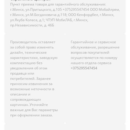
Пункт приема товара для гарантийного обслуживания:
г.Минск, ул.Притыцкого, д.105 +375295547454 ООО Мобайлрем,
г.Минск, ул.М.Богдановича д.118; ООО Кенфордбел, г.Минск,
ул.Якуба Коласа, д.1; ЧТУП МобиЛАБ, г.Минск,
пр.Независимости, д. 46Б
Производитель оставляет
Гарантийное и сервисное
за собой право изменять
обслуживание, разрешение
дизайн, технические
вопросов покупателей
характеристики, заводскую
осуществляется по номеру
комплектацию без
нашего отдела сервиса
уведомления об этом
+375295547454
продавца или
потребителей. Заранее
приносим извинения за
возможные неточности в
описании и
сопровождающих
картинках. Уточняйте
важные для Вас параметры
при оформлении заказа.