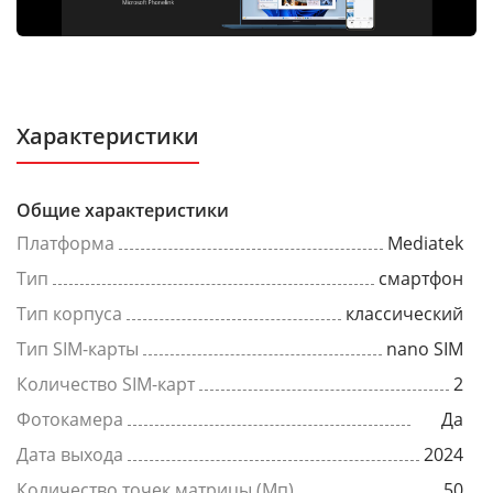
Характеристики
Общие характеристики
Платформа
Mediatek
Тип
смартфон
Тип корпуса
классический
Тип SIM-карты
nano SIM
Количество SIM-карт
2
Фотокамера
Да
Дата выхода
2024
Количество точек матрицы (Мп)
50