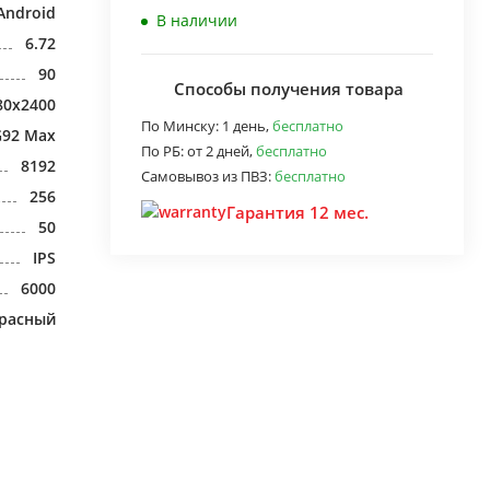
Android
В наличии
6.72
90
Способы получения товара
80x2400
По Минску:
1 день,
бесплатно
G92 Max
По РБ:
от 2 дней,
бесплатно
8192
Самовывоз из ПВЗ:
бесплатно
256
Гарантия 12 мес.
50
IPS
6000
расный