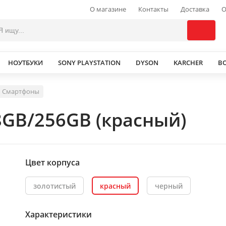
О магазине
Контакты
Доставка
О
НОУТБУКИ
SONY PLAYSTATION
DYSON
KARCHER
В
Смартфоны
8GB/256GB (красный)
Цвет корпуса
золотистый
красный
черный
Характеристики