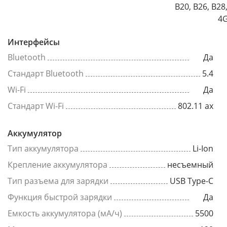
B20, B26, B28
4G
Интерфейсы
Bluetooth
Да
Стандарт Bluetooth
5.4
Wi-Fi
Да
Стандарт Wi-Fi
802.11 ax
Аккумулятор
Тип аккумулятора
Li-Ion
Крепление аккумулятора
несъемный
Тип разъема для зарядки
USB Type-C
Функция быстрой зарядки
Да
Емкость аккумулятора (мА/ч)
5500