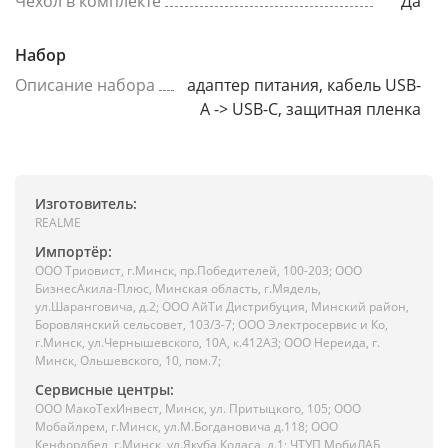
Чехол в комплекте
Да
Набор
Описание набора
адаптер питания, кабель USB-
A -> USB-C, защитная пленка
Изготовитель:
REALME
Импортёр:
ООО Триовист, г.Минск, пр.Победителей, 100-203; ООО
БизнесАкила-Плюс, Минская область, г.Мядель,
ул.Шаранговича, д.2; ООО АйТи Дистрибуция, Минский район,
Боровлянский сельсовет, 103/3-7; ООО Электросервис и Ко,
г.Минск, ул.Чернышевского, 10А, к.412АЗ; ООО Нереида, г.
Минск, Ольшевского, 10, пом.7;
Сервисные центры:
ООО МакоТехИнвест, Минск, ул. Притыцкого, 105; ООО
Мобайлрем, г.Минск, ул.М.Богдановича д.118; ООО
Кенфордбел, г.Минск, ул.Якуба Коласа, д.1; ЧТУП МобиЛАБ,