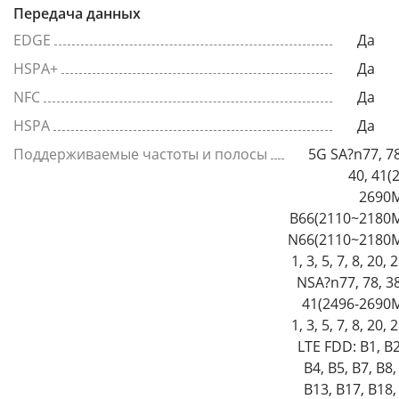
Передача данных
EDGE
Да
HSPA+
Да
NFC
Да
HSPA
Да
Поддерживаемые частоты и полосы
5G SA?n77, 78
40, 41(
2690M
B66(2110~2180M
N66(2110~2180M
1, 3, 5, 7, 8, 20,
NSA?n77, 78, 38
41(2496-2690M
1, 3, 5, 7, 8, 20,
LTE FDD: B1, B2
B4, B5, B7, B8,
B13, B17, B18,