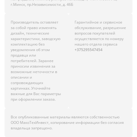
г.Минск, пр.Независимости, д. 46Б
Производитель оставляет
Гарантийное и сервисное
за собой право изменять
обслуживание, разрешение
дизайн, технические
вопросов покупателей
характеристики, заводскую
осуществляется по номеру
комплектацию без
нашего отдела сервиса
уведомления об этом
+375295547454
продавца или
потребителей. Заранее
приносим извинения за
возможные неточности в
описании и
сопровождающих
картинках. Уточняйте
важные для Вас параметры
при оформлении заказа.
Все опубликованные материалы являются собственностью
ООО МакоТехИнвест, копирование информации без согласия
владельца запрещено.