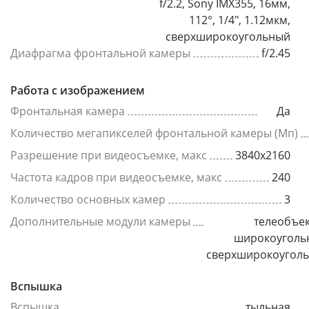
f/2.2, Sony IMX355, 16мм,
112°, 1/4", 1.12мкм,
сверхширокоугольный
Диафрагма фронтальной камеры
f/2.45
Работа с изображением
Фронтальная камера
Да
Количество мегапикселей фронтальной камеры (Мп)
Разрешение при видеосъемке, макс
3840x2160
Частота кадров при видеосъемке, макс
240
Количество основных камер
3
Дополнительные модули камеры
телеобъек
широкоуголь
сверхширокоугол
Вспышка
Вспышка
тыльная