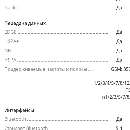
Galileo
Да
Передача данных
EDGE
Да
HSPA+
Да
NFC
Да
HSPA
Да
Поддерживаемые частоты и полосы
GSM: 85
1/2/3/4/5/7/8/1
T
n1/2/3/5/7/8
Интерфейсы
Bluetooth
Да
Стандарт Bluetooth
5.4