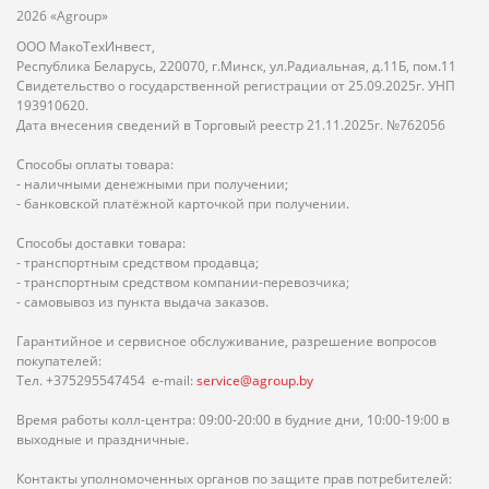
2026 «Agroup»
ООО МакоТехИнвест,
Республика Беларусь, 220070, г.Минск, ул.Радиальная, д.11Б, пом.11
Свидетельство о государственной регистрации от 25.09.2025г. УНП
193910620.
Дата внесения сведений в Торговый реестр 21.11.2025г. №762056
Способы оплаты товара:
- наличными денежными при получении;
- банковской платёжной карточкой при получении.
Способы доставки товара:
- транспортным средством продавца;
- транспортным средством компании-перевозчика;
- самовывоз из пункта выдача заказов.
Гарантийное и сервисное обслуживание, разрешение вопросов
покупателей:
Тел. +375295547454 e-mail:
service@agroup.by
Время работы колл-центра: 09:00-20:00 в будние дни, 10:00-19:00 в
выходные и праздничные.
Контакты уполномоченных органов по защите прав потребителей: