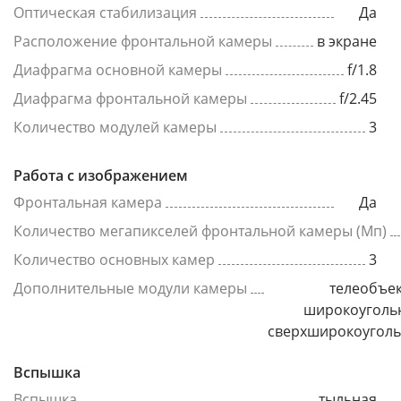
Оптическая стабилизация
Да
Расположение фронтальной камеры
в экране
Диафрагма основной камеры
f/1.8
Диафрагма фронтальной камеры
f/2.45
Количество модулей камеры
3
Работа с изображением
Фронтальная камера
Да
Количество мегапикселей фронтальной камеры (Мп)
Количество основных камер
3
Дополнительные модули камеры
телеобъек
широкоуголь
сверхширокоугол
Вспышка
Вспышка
тыльная