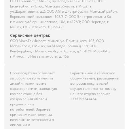
ООО Триовист, г.Минск, пр.Победителей, 100-203; ООО
БизнесАкила-Плюс, Минская область, г.Мядель,
ул.Шаранговича, д.2; ООО АйТи Дистрибуция, Минский район,
Боровлянский сельсовет, 103/3-7; ООО Электросервис и Ко,
г.Минск, ул.Чернышевского, 10А, к.412АЗ; ООО Нереида, г.
Минск, Ольшевского, 10, пом.7;
Сервисные центры:
ООО МакоТехИнвест, Минск, ул. Притыцкого, 105; ООО
Мобайлрем, г.Минск, ул.М.Богдановича д.118; ООО
Кенфордбел, г.Минск, ул.Якуба Коласа, д.1; ЧТУП МобиЛАБ,
г.Минск, пр.Независимости, д. 46Б
Производитель оставляет
Гарантийное и сервисное
за собой право изменять
обслуживание, разрешение
дизайн, технические
вопросов покупателей
характеристики, заводскую
осуществляется по номеру
комплектацию без
нашего отдела сервиса
уведомления об этом
+375295547454
продавца или
потребителей. Заранее
приносим извинения за
возможные неточности в
описании и