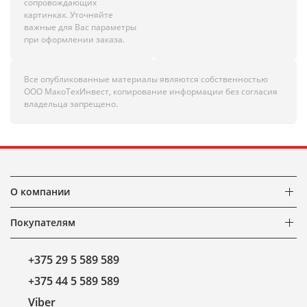
сопровождающих
картинках. Уточняйте
важные для Вас параметры
при оформлении заказа.
Все опубликованные материалы являются собственностью
ООО МакоТехИнвест, копирование информации без согласия
владельца запрещено.
О компании
Покупателям
+375 29 5 589 589
+375 44 5 589 589
Viber