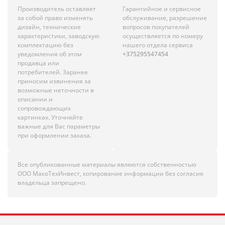
Производитель оставляет
Гарантийное и сервисное
за собой право изменять
обслуживание, разрешение
дизайн, технические
вопросов покупателей
характеристики, заводскую
осуществляется по номеру
комплектацию без
нашего отдела сервиса
уведомления об этом
+375295547454
продавца или
потребителей. Заранее
приносим извинения за
возможные неточности в
описании и
сопровождающих
картинках. Уточняйте
важные для Вас параметры
при оформлении заказа.
Все опубликованные материалы являются собственностью
ООО МакоТехИнвест, копирование информации без согласия
владельца запрещено.