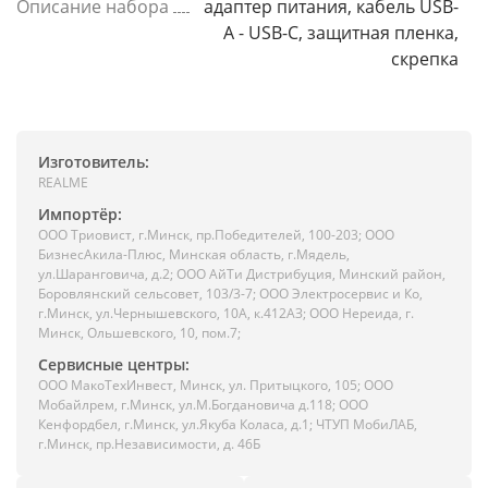
Описание набора
адаптер питания, кабель USB-
A - USB-C, защитная пленка,
скрепка
Изготовитель:
REALME
Импортёр:
ООО Триовист, г.Минск, пр.Победителей, 100-203; ООО
БизнесАкила-Плюс, Минская область, г.Мядель,
ул.Шаранговича, д.2; ООО АйТи Дистрибуция, Минский район,
Боровлянский сельсовет, 103/3-7; ООО Электросервис и Ко,
г.Минск, ул.Чернышевского, 10А, к.412АЗ; ООО Нереида, г.
Минск, Ольшевского, 10, пом.7;
Сервисные центры:
ООО МакоТехИнвест, Минск, ул. Притыцкого, 105; ООО
Мобайлрем, г.Минск, ул.М.Богдановича д.118; ООО
Кенфордбел, г.Минск, ул.Якуба Коласа, д.1; ЧТУП МобиЛАБ,
г.Минск, пр.Независимости, д. 46Б