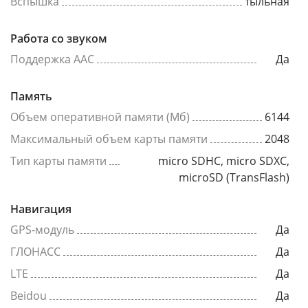
Вспышка
тыльная
Работа со звуком
Поддержка AAC
Да
Память
Объем оперативной памяти (Мб)
6144
Максимальный объем карты памяти
2048
Тип карты памяти
micro SDHC, micro SDXC,
microSD (TransFlash)
Навигация
GPS-модуль
Да
ГЛОНАСС
Да
LTE
Да
Beidou
Да