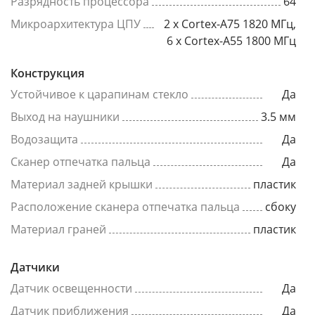
Разрядность процессора
64
Микроархитектура ЦПУ
2 x Cortex-A75 1820 МГц,
6 x Cortex-A55 1800 МГц
Конструкция
Устойчивое к царапинам стекло
Да
Выход на наушники
3.5 мм
Водозащита
Да
Сканер отпечатка пальца
Да
Материал задней крышки
пластик
Расположение сканера отпечатка пальца
сбоку
Материал граней
пластик
Датчики
Датчик освещенности
Да
Датчик приближения
Да