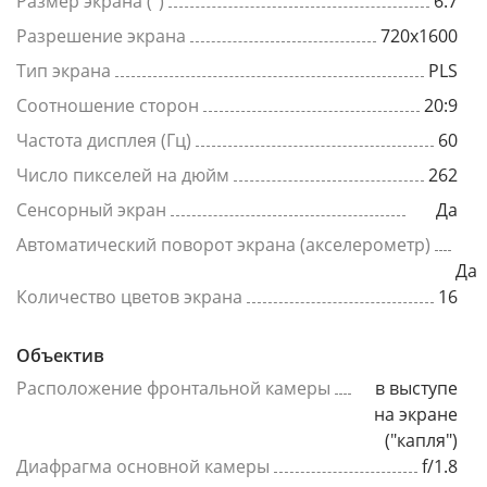
Размер экрана (")
6.7
Разрешение экрана
720x1600
Тип экрана
PLS
Соотношение сторон
20:9
Частота дисплея (Гц)
60
Число пикселей на дюйм
262
Сенсорный экран
Да
Автоматический поворот экрана (акселерометр)
Да
Количество цветов экрана
16
Объектив
Расположение фронтальной камеры
в выступе
на экране
("капля")
Диафрагма основной камеры
f/1.8