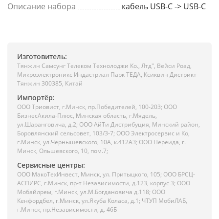
Описание набора
кабель USB-C -> USB-C
Изготовитель:
Тянжин Самсунг Телеком Технолоджи Ко., Лтд", Вейси Роад,
Микроэлектроникс Индастриал Парк ТЕДА, Ксиквин Дистрикт
Тянжин 300385, Китай
Импортёр:
ООО Триовист, г.Минск, пр.Победителей, 100-203; ООО
БизнесАкила-Плюс, Минская область, г.Мядель,
ул.Шаранговича, д.2; ООО АйТи Дистрибуция, Минский район,
Боровлянский сельсовет, 103/3-7; ООО Электросервис и Ко,
г.Минск, ул.Чернышевского, 10А, к.412АЗ; ООО Нереида, г.
Минск, Ольшевского, 10, пом.7;
Сервисные центры:
ООО МакоТехИнвест, Минск, ул. Притыцкого, 105; ООО БРСЦ-
АСПИРС, г.Минск, пр-т Независимости, д.123, корпус 3; ООО
Мобайлрем, г.Минск, ул.М.Богдановича д.118; ООО
Кенфордбел, г.Минск, ул.Якуба Коласа, д.1; ЧТУП МобиЛАБ,
г.Минск, пр.Независимости, д. 46Б