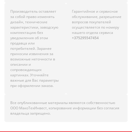
Производитель оставляет
Гарантийное и сервисное
за собой право изменять
обслуживание, разрешение
дизайн, технические
вопросов покупателей
характеристики, заводскую
осуществляется по номеру
комплектацию без
нашего отдела сервиса
уведомления об этом
+375295547454
продавца или
потребителей. Заранее
приносим извинения за
возможные неточности в
описании и
сопровождающих
картинках. Уточняйте
важные для Вас параметры
при оформлении заказа.
Все опубликованные материалы являются собственностью
ООО МакоТехИнвест, копирование информации без согласия
владельца запрещено.