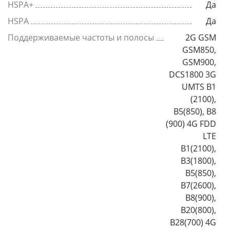
HSPA+
Да
HSPA
Да
Поддерживаемые частоты и полосы
2G GSM
GSM850,
GSM900,
DCS1800 3G
UMTS B1
(2100),
B5(850), B8
(900) 4G FDD
LTE
B1(2100),
B3(1800),
B5(850),
B7(2600),
B8(900),
B20(800),
B28(700) 4G