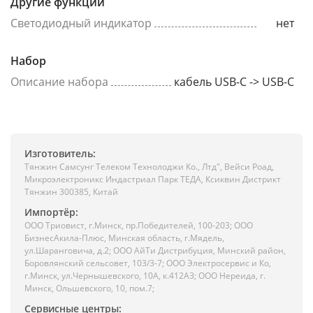
Другие функции
Светодиодный индикатор
нет
Набор
Описание набора
кабель USB-C -> USB-C
Изготовитель:
Тянжин Самсунг Телеком Технолоджи Ко., Лтд", Вейси Роад,
Микроэлектроникс Индастриал Парк ТЕДА, Ксиквин Дистрикт
Тянжин 300385, Китай
Импортёр:
ООО Триовист, г.Минск, пр.Победителей, 100-203; ООО
БизнесАкила-Плюс, Минская область, г.Мядель,
ул.Шаранговича, д.2; ООО АйТи Дистрибуция, Минский район,
Боровлянский сельсовет, 103/3-7; ООО Электросервис и Ко,
г.Минск, ул.Чернышевского, 10А, к.412АЗ; ООО Нереида, г.
Минск, Ольшевского, 10, пом.7;
Сервисные центры: