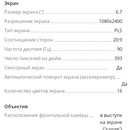
Экран
Размер экрана (")
6.7
Разрешение экрана
1080x2400
Тип экрана
PLS
Соотношение сторон
20:9
Частота дисплея (Гц)
90
Число пикселей на дюйм
393
Сенсорный экран
Да
Автоматический поворот экрана (акселерометр)
Да
Количество цветов экрана
16
Объектив
Расположение фронтальной камеры
в выступе
на экране
("капля")