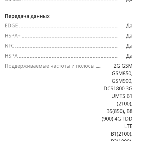
Передача данных
EDGE
Да
HSPA+
Да
NFC
Да
HSPA
Да
Поддерживаемые частоты и полосы
2G GSM
GSM850,
GSM900,
DCS1800 3G
UMTS B1
(2100),
B5(850), B8
(900) 4G FDD
LTE
B1(2100),