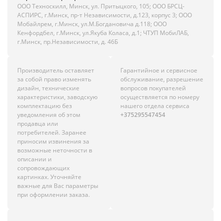
ООО Техноскилл, Минск, ул. Притыцкого, 105; ООО БРСЦ-
АСПИРС, г.Минск, пр-т Независимости, д.123, корпус 3; ООО
Мобайлрем, г.Минск, ул.М.Богдановича д.118; ООО
Кенфордбел, г.Минск, ул.Якуба Коласа, д.1; ЧТУП МобиЛАБ,
г.Минск, пр.Независимости, д. 46Б
Производитель оставляет
Гарантийное и сервисное
за собой право изменять
обслуживание, разрешение
дизайн, технические
вопросов покупателей
характеристики, заводскую
осуществляется по номеру
комплектацию без
нашего отдела сервиса
уведомления об этом
+375295547454
продавца или
потребителей. Заранее
приносим извинения за
возможные неточности в
описании и
сопровождающих
картинках. Уточняйте
важные для Вас параметры
при оформлении заказа.