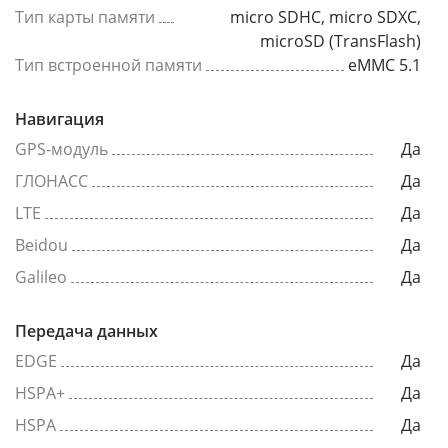
Тип карты памяти
micro SDHC, micro SDXC,
microSD (TransFlash)
Тип встроенной памяти
eMMC 5.1
Навигация
GPS-модуль
Да
ГЛОНАСС
Да
LTE
Да
Beidou
Да
Galileo
Да
Передача данных
EDGE
Да
HSPA+
Да
HSPA
Да