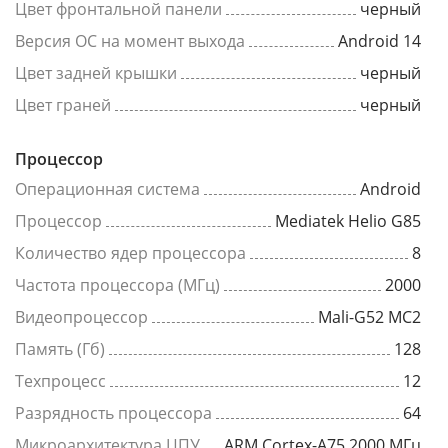
Цвет фронтальной панели
черный
Версия ОС на момент выхода
Android 14
Цвет задней крышки
черный
Цвет граней
черный
Процессор
Операционная система
Android
Процессор
Mediatek Helio G85
Количество ядер процессора
8
Частота процессора (МГц)
2000
Видеопроцессор
Mali-G52 MC2
Память (Гб)
128
Техпроцесс
12
Разрядность процессора
64
Микроархитектура ЦПУ
ARM Cortex-A75 2000 МГц