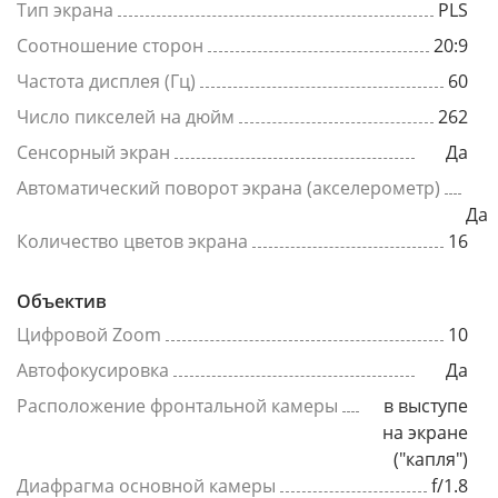
Тип экрана
PLS
Соотношение сторон
20:9
Частота дисплея (Гц)
60
Число пикселей на дюйм
262
Сенсорный экран
Да
Автоматический поворот экрана (акселерометр)
Да
Количество цветов экрана
16
Объектив
Цифровой Zoom
10
Автофокусировка
Да
Расположение фронтальной камеры
в выступе
на экране
("капля")
Диафрагма основной камеры
f/1.8