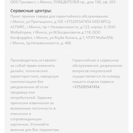
ООО Триовист, г.Минск, ПОБЕДИТЕЛЕЙ пр., дом 100, оф. 203
Сервисные центры:
Пункт приема товара для гарантийного обслуживания:
г.Минск, ул.Притыцкого, д.105 +375295547454 ООО БРСЦ-
АСПИРС, г.Минск, пр-т Независимости, д.123, корпус 3; ООО
Мобайлрем, г.Минск, ул.М.Богдановича д.118; ООО
Кенфордбел, г.Минск, ул.Якуба Коласа, д.1; ЧТУП МобиЛАБ,
г.Минск, пр.Независимости, д. 46Б
Производитель оставляет
Гарантийное и сервисное
за собой право изменять
обслуживание, разрешение
дизайн, технические
вопросов покупателей
характеристики, заводскую
осуществляется по номеру
комплектацию без
нашего отдела сервиса
уведомления об этом
+375295547454
продавца или
потребителей. Заранее
приносим извинения за
возможные неточности в
описании и
сопровождающих
картинках. Уточняйте
важные для Вас параметры