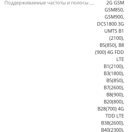
Поддерживаемые частоты и полосы
2G GSM
GSM850,
GSM900,
DCS1800 3G
UMTS B1
(2100),
B5(850), B8
(900) 4G FDD
LTE
B1(2100),
B3(1800),
B5(850),
B7(2600),
B8(900),
B20(800),
B28(700) 4G
TDD LTE
B38(2600),
B40(2300),