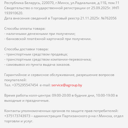
Республика Беларусь, 220070, г.Минск, ул.Радиальная, д.11Б, пом.11
Свидетельство о государственной регистрации от 25.09.2025г. УНП
193910620.
Дата внесения сведений в Торговый реестр 21.11.2025г. №762056
Способы оплаты товара:
- наличными денежными при получении;
- банковской платёжной карточкой при получении.
Способы доставки товара:
- транспортным средством продавца;
- транспортным средством компании-перевозчика;
- самовывоз из пункта выдача заказов.
Гарантийное и сервисное обслуживание, разрешение вопросов
покупателей:
Тел. +375295547454 e-mail:
service@agroup.by
Время работы колл-центра: 09:00-20:00 в будние дни, 10:00-19:00 в
выходные и праздничные.
Контакты уполномоченных органов по защите прав потребителей:
+375173743973 – администрация Партизанского р-на г.Минска, отдел
торговли и услуг.