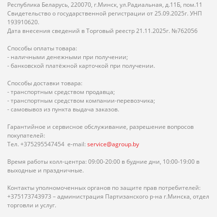
Республика Беларусь, 220070, г.Минск, ул.Радиальная, д.11Б, пом.11
Свидетельство о государственной регистрации от 25.09.2025г. УНП
193910620.
Дата внесения сведений в Торговый реестр 21.11.2025г. №762056
Способы оплаты товара:
- наличными денежными при получении;
- банковской платёжной карточкой при получении.
Способы доставки товара:
- транспортным средством продавца;
- транспортным средством компании-перевозчика;
- самовывоз из пункта выдача заказов.
Гарантийное и сервисное обслуживание, разрешение вопросов
покупателей:
Тел. +375295547454 e-mail:
service@agroup.by
Время работы колл-центра: 09:00-20:00 в будние дни, 10:00-19:00 в
выходные и праздничные.
Контакты уполномоченных органов по защите прав потребителей:
+375173743973 – администрация Партизанского р-на г.Минска, отдел
торговли и услуг.