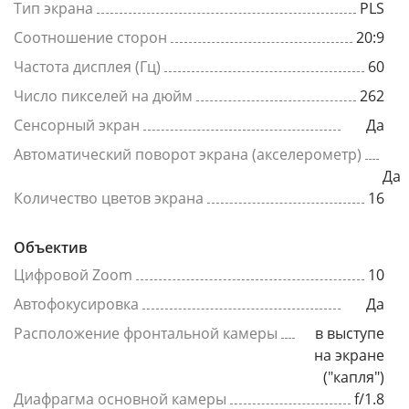
Тип экрана
PLS
Соотношение сторон
20:9
Частота дисплея (Гц)
60
Число пикселей на дюйм
262
Сенсорный экран
Да
Автоматический поворот экрана (акселерометр)
Да
Количество цветов экрана
16
Объектив
Цифровой Zoom
10
Автофокусировка
Да
Расположение фронтальной камеры
в выступе
на экране
("капля")
Диафрагма основной камеры
f/1.8