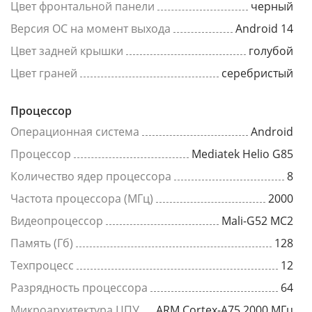
Цвет фронтальной панели
черный
Версия ОС на момент выхода
Android 14
Цвет задней крышки
голубой
Цвет граней
серебристый
Процессор
Операционная система
Android
Процессор
Mediatek Helio G85
Количество ядер процессора
8
Частота процессора (МГц)
2000
Видеопроцессор
Mali-G52 MC2
Память (Гб)
128
Техпроцесс
12
Разрядность процессора
64
Микроархитектура ЦПУ
ARM Cortex-A75 2000 МГц