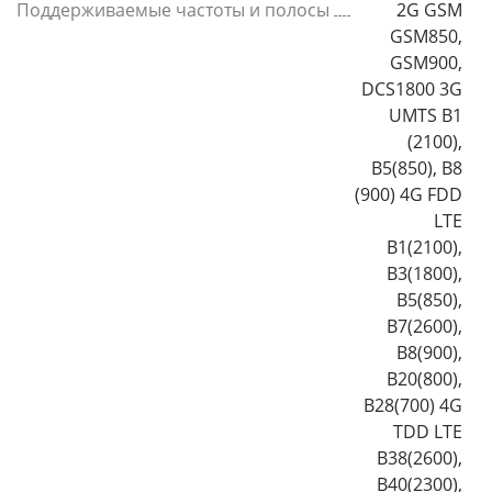
Поддерживаемые частоты и полосы
2G GSM
GSM850,
GSM900,
DCS1800 3G
UMTS B1
(2100),
B5(850), B8
(900) 4G FDD
LTE
B1(2100),
B3(1800),
B5(850),
B7(2600),
B8(900),
B20(800),
B28(700) 4G
TDD LTE
B38(2600),
B40(2300),