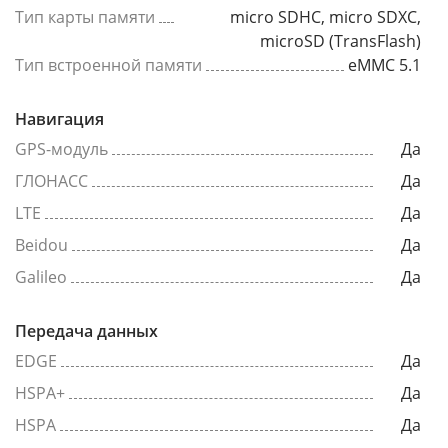
Тип карты памяти
micro SDHC, micro SDXC,
microSD (TransFlash)
Тип встроенной памяти
eMMC 5.1
Навигация
GPS-модуль
Да
ГЛОНАСС
Да
LTE
Да
Beidou
Да
Galileo
Да
Передача данных
EDGE
Да
HSPA+
Да
HSPA
Да