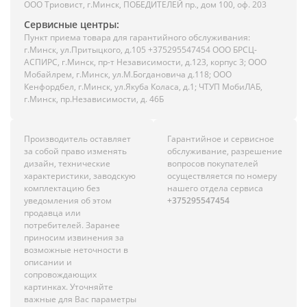
ООО Триовист, г.Минск, ПОБЕДИТЕЛЕЙ пр., дом 100, оф. 203
Сервисные центры:
Пункт приема товара для гарантийного обслуживания:
г.Минск, ул.Притыцкого, д.105 +375295547454 ООО БРСЦ-
АСПИРС, г.Минск, пр-т Независимости, д.123, корпус 3; ООО
Мобайлрем, г.Минск, ул.М.Богдановича д.118; ООО
Кенфордбел, г.Минск, ул.Якуба Коласа, д.1; ЧТУП МобиЛАБ,
г.Минск, пр.Независимости, д. 46Б
Производитель оставляет
Гарантийное и сервисное
за собой право изменять
обслуживание, разрешение
дизайн, технические
вопросов покупателей
характеристики, заводскую
осуществляется по номеру
комплектацию без
нашего отдела сервиса
уведомления об этом
+375295547454
продавца или
потребителей. Заранее
приносим извинения за
возможные неточности в
описании и
сопровождающих
картинках. Уточняйте
важные для Вас параметры