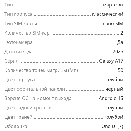
Тип
смартфон
Тип корпуса
классический
Тип SIM-карты
nano SIM
Количество SIM-карт
2
Фотокамера
Да
Дата выхода
2025
Серия
Galaxy A17
Количество точек матрицы (Мп)
50
Цвет корпуса
голубой
Цвет фронтальной панели
черный
Версия ОС на момент выхода
Android 15
Цвет задней крышки
голубой
Цвет граней
голубой
Оболочка
One UI (7)