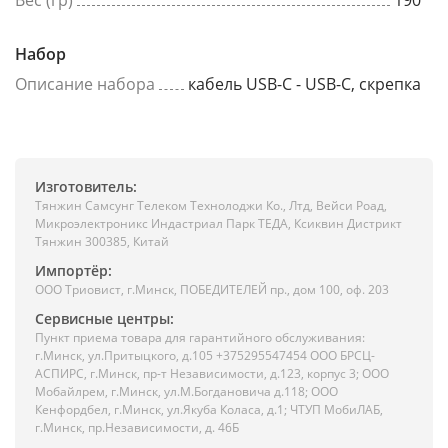
Вес (гр)
190
Набор
Описание набора
кабель USB-C - USB-C, скрепка
Изготовитель:
Тянжин Самсунг Телеком Технолоджи Ко., Лтд, Вейси Роад,
Микроэлектроникс Индастриал Парк ТЕДА, Ксиквин Дистрикт
Тянжин 300385, Китай
Импортёр:
ООО Триовист, г.Минск, ПОБЕДИТЕЛЕЙ пр., дом 100, оф. 203
Сервисные центры:
Пункт приема товара для гарантийного обслуживания:
г.Минск, ул.Притыцкого, д.105 +375295547454 ООО БРСЦ-
АСПИРС, г.Минск, пр-т Независимости, д.123, корпус 3; ООО
Мобайлрем, г.Минск, ул.М.Богдановича д.118; ООО
Кенфордбел, г.Минск, ул.Якуба Коласа, д.1; ЧТУП МобиЛАБ,
г.Минск, пр.Независимости, д. 46Б