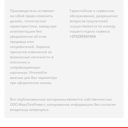
Производитель оставляет
Гарантийное и сервисное
за собой право изменять
обслуживание, разрешение
дизайн, технические
вопросов покупателей
характеристики, заводскую
осуществляется по номеру
комплектацию без
нашего отдела сервиса
уведомления об этом
+375295547454
продавца или
потребителей. Заранее
приносим извинения за
возможные неточности в
описании и
сопровождающих
картинках. Уточняйте
важные для Вас параметры
при оформлении заказа.
Все опубликованные материалы являются собственностью
ООО МакоТехИнвест, копирование информации без согласия
владельца запрещено.