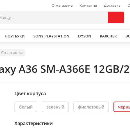
О магазине
Контакты
Доставка
О
НОУТБУКИ
SONY PLAYSTATION
DYSON
KARCHER
В
Смартфоны
axy A36 SM-A366E 12GB/
Цвет корпуса
белый
зеленый
фиолетовый
черн
Характеристики