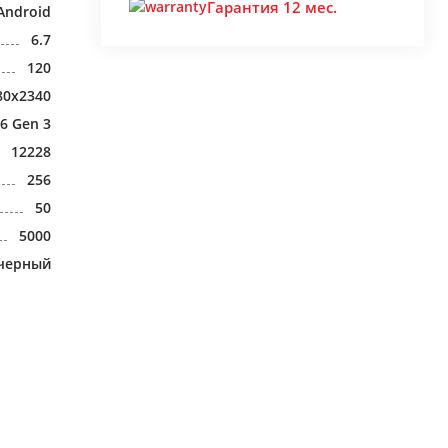
Гарантия 12 мес.
Android
6.7
120
80x2340
6 Gen 3
12228
256
50
5000
черный