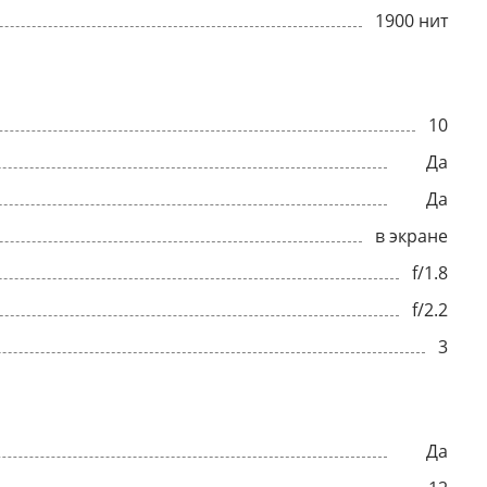
1900 нит
10
Да
Да
в экране
f/1.8
f/2.2
3
Да