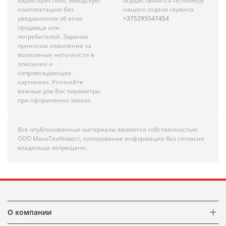
характеристики, заводскую
осуществляется по номеру
комплектацию без
нашего отдела сервиса
уведомления об этом
+375295547454
продавца или
потребителей. Заранее
приносим извинения за
возможные неточности в
описании и
сопровождающих
картинках. Уточняйте
важные для Вас параметры
при оформлении заказа.
Все опубликованные материалы являются собственностью
ООО МакоТехИнвест, копирование информации без согласия
владельца запрещено.
О компании