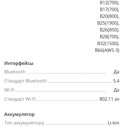
B12(700),
B17(700),
B20(800),
B25(1900),
B26(850),
B28(700),
B32(1500),
B66(AWS-3)
Интерфейсы
Bluetooth
Да
Стандарт Bluetooth
5.4
Wi-Fi
Да
Стандарт Wi-Fi
802.11 ax
Аккумулятор
Тип аккумулятора
Li-Ion