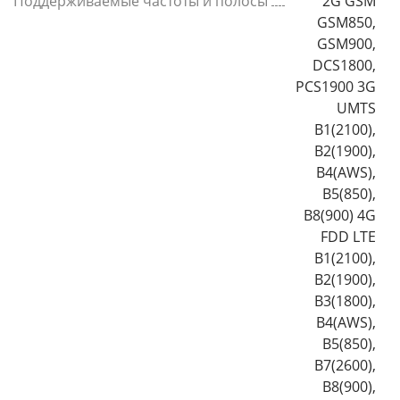
Поддерживаемые частоты и полосы
2G GSM
GSM850,
GSM900,
DCS1800,
PCS1900 3G
UMTS
B1(2100),
B2(1900),
B4(AWS),
B5(850),
B8(900) 4G
FDD LTE
B1(2100),
B2(1900),
B3(1800),
B4(AWS),
B5(850),
B7(2600),
B8(900),