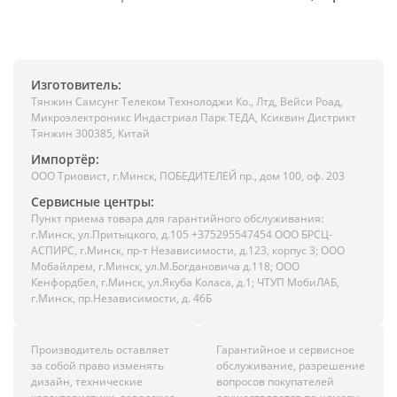
Изготовитель:
Тянжин Самсунг Телеком Технолоджи Ко., Лтд, Вейси Роад,
Микроэлектроникс Индастриал Парк ТЕДА, Ксиквин Дистрикт
Тянжин 300385, Китай
Импортёр:
ООО Триовист, г.Минск, ПОБЕДИТЕЛЕЙ пр., дом 100, оф. 203
Сервисные центры:
Пункт приема товара для гарантийного обслуживания:
г.Минск, ул.Притыцкого, д.105 +375295547454 ООО БРСЦ-
АСПИРС, г.Минск, пр-т Независимости, д.123, корпус 3; ООО
Мобайлрем, г.Минск, ул.М.Богдановича д.118; ООО
Кенфордбел, г.Минск, ул.Якуба Коласа, д.1; ЧТУП МобиЛАБ,
г.Минск, пр.Независимости, д. 46Б
Производитель оставляет
Гарантийное и сервисное
за собой право изменять
обслуживание, разрешение
дизайн, технические
вопросов покупателей