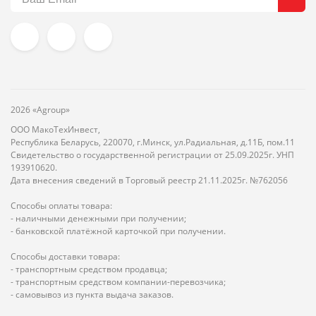
2026 «Agroup»
ООО МакоТехИнвест,
Республика Беларусь, 220070, г.Минск, ул.Радиальная, д.11Б, пом.11
Свидетельство о государственной регистрации от 25.09.2025г. УНП
193910620.
Дата внесения сведений в Торговый реестр 21.11.2025г. №762056
Способы оплаты товара:
- наличными денежными при получении;
- банковской платёжной карточкой при получении.
Способы доставки товара:
- транспортным средством продавца;
- транспортным средством компании-перевозчика;
- самовывоз из пункта выдача заказов.