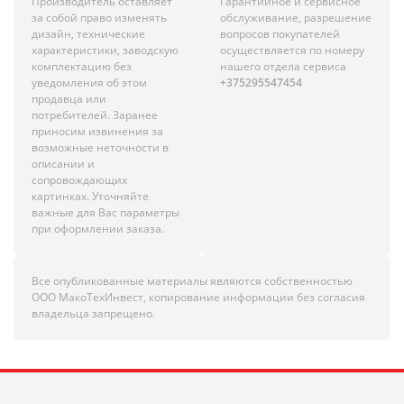
Производитель оставляет
Гарантийное и сервисное
за собой право изменять
обслуживание, разрешение
дизайн, технические
вопросов покупателей
характеристики, заводскую
осуществляется по номеру
комплектацию без
нашего отдела сервиса
уведомления об этом
+375295547454
продавца или
потребителей. Заранее
приносим извинения за
возможные неточности в
описании и
сопровождающих
картинках. Уточняйте
важные для Вас параметры
при оформлении заказа.
Все опубликованные материалы являются собственностью
ООО МакоТехИнвест, копирование информации без согласия
владельца запрещено.