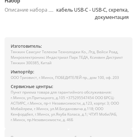
Набор
Описание набора
кабель USB-C - USB-C, скрепка,
документация
Изготовитель:
Тянжин Самсунг Телеком Технолоджи Ко., Лтд, Вейси Роад,
Микроэлектроникс Индастриал Парк ТЕДА, Ксиквин Дистрикт
Тянжин 300385, Китай
Импортёр:
ООО Триовист, г.Минск, ПОБЕДИТЕЛЕЙ пр., дом 100, оф. 203
Сервисные центры:
Пункт приема товара для гарантийного обслуживания:
г.Минск, ул.Притыцкого, д.105 +375295547454 ООО БРСЦ-
АСПИРС, г.Минск, пр-т Независимости, д.123, корпус 3; ООО
Мобайлрем, г.Минск, ул.М.Богдановича д.118; ООО
Кенфордбел, г.Минск, ул.Якуба Коласа, д.1; ЧТУП МобиЛАБ,
г.Минск, пр.Независимости, д. 46Б