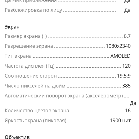
Датчик приближения
Да
Разблокировка по лицу
Да
Экран
Размер экрана (")
6.7
Разрешение экрана
1080x2340
Тип экрана
AMOLED
Частота дисплея (Гц)
120
Соотношение сторон
19.5:9
Число пикселей на дюйм
385
Автоматический поворот экрана (акселерометр)
Да
Количество цветов экрана
16
Яркость экрана (пиковая)
1900 нит
Объектив