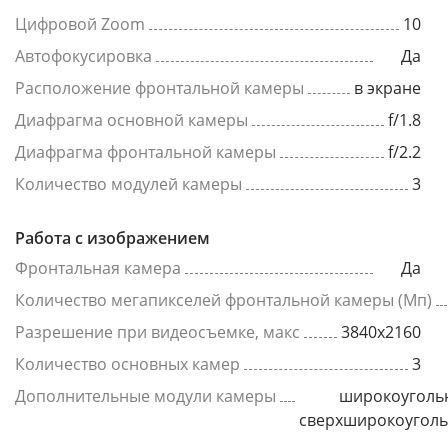
Цифровой Zoom
10
Автофокусировка
Да
Расположение фронтальной камеры
в экране
Диафрагма основной камеры
f/1.8
Диафрагма фронтальной камеры
f/2.2
Количество модулей камеры
3
Работа с изображением
Фронтальная камера
Да
Количество мегапикселей фронтальной камеры (Мп)
Разрешение при видеосъемке, макс
3840x2160
Количество основных камер
3
Дополнительные модули камеры
широкоуголь
сверхширокоугол