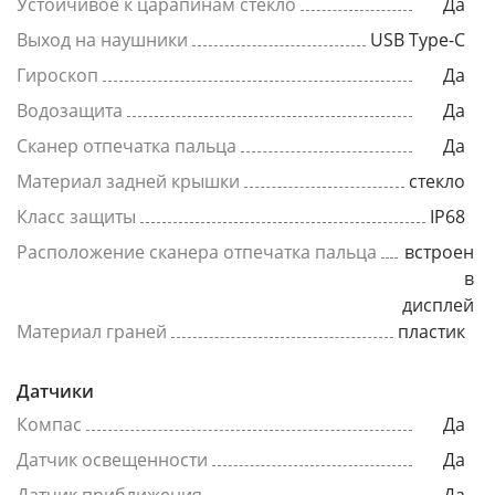
Устойчивое к царапинам стекло
Да
Выход на наушники
USB Type-C
Гироскоп
Да
Водозащита
Да
Сканер отпечатка пальца
Да
Материал задней крышки
стекло
Класс защиты
IP68
Расположение сканера отпечатка пальца
встроен
в
дисплей
Материал граней
пластик
Датчики
Компас
Да
Датчик освещенности
Да