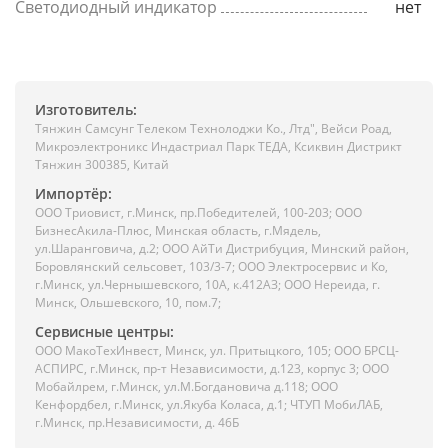
Светодиодный индикатор
нет
Изготовитель:
Тянжин Самсунг Телеком Технолоджи Ко., Лтд", Вейси Роад,
Микроэлектроникс Индастриал Парк ТЕДА, Ксиквин Дистрикт
Тянжин 300385, Китай
Импортёр:
ООО Триовист, г.Минск, пр.Победителей, 100-203; ООО
БизнесАкила-Плюс, Минская область, г.Мядель,
ул.Шаранговича, д.2; ООО АйТи Дистрибуция, Минский район,
Боровлянский сельсовет, 103/3-7; ООО Электросервис и Ко,
г.Минск, ул.Чернышевского, 10А, к.412АЗ; ООО Нереида, г.
Минск, Ольшевского, 10, пом.7;
Сервисные центры:
ООО МакоТехИнвест, Минск, ул. Притыцкого, 105; ООО БРСЦ-
АСПИРС, г.Минск, пр-т Независимости, д.123, корпус 3; ООО
Мобайлрем, г.Минск, ул.М.Богдановича д.118; ООО
Кенфордбел, г.Минск, ул.Якуба Коласа, д.1; ЧТУП МобиЛАБ,
г.Минск, пр.Независимости, д. 46Б