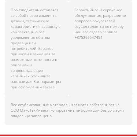
Производитель оставляет
Гарантийное и сервисное
за собой право изменять
обслуживание, разрешение
дизайн, технические
вопросов покупателей
характеристики, заводскую
осуществляется по номеру
комплектацию без
нашего отдела сервиса
уведомления об этом
+375295547454
продавца или
потребителей. Заранее
приносим извинения за
возможные неточности в
описании и
сопровождающих
картинках. Уточняйте
важные для Вас параметры
при оформлении заказа.
Все опубликованные материалы являются собственностью
ООО МакоТехИнвест, копирование информации без согласия
владельца запрещено.