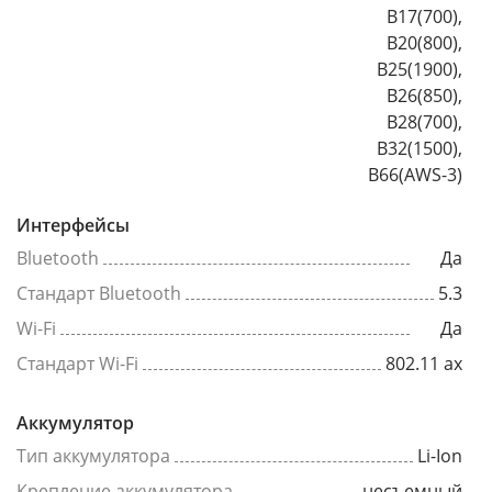
B17(700),
B20(800),
B25(1900),
B26(850),
B28(700),
B32(1500),
B66(AWS-3)
Интерфейсы
Bluetooth
Да
Стандарт Bluetooth
5.3
Wi-Fi
Да
Стандарт Wi-Fi
802.11 ax
Аккумулятор
Тип аккумулятора
Li-Ion
Крепление аккумулятора
несъемный