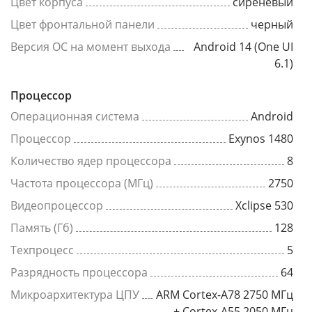
Цвет корпуса
сиреневый
Цвет фронтальной панели
черный
Версия ОС на момент выхода
Android 14 (One UI
6.1)
Процессор
Операционная система
Android
Процессор
Exynos 1480
Количество ядер процессора
8
Частота процессора (МГц)
2750
Видеопроцессор
Xclipse 530
Память (Гб)
128
Техпроцесс
5
Разрядность процессора
64
Микроархитектура ЦПУ
ARM Cortex-A78 2750 МГц
+ Cortex-A55 2050 МГц