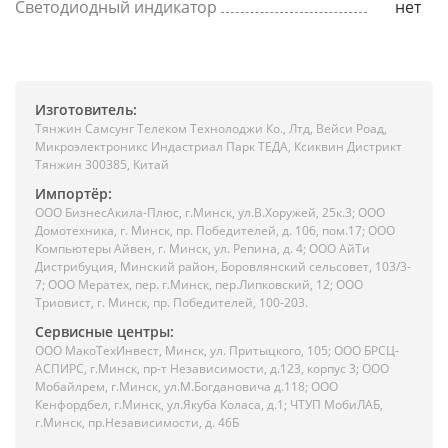
Светодиодный индикатор
нет
Изготовитель:
Тянжин Самсунг Телеком Технолоджи Ко., Лтд, Вейси Роад,
Микроэлектроникс Индастриал Парк ТЕДА, Ксиквин Дистрикт
Тянжин 300385, Китай
Импортёр:
ООО БизнесАкила-Плюc, г.Минск, ул.В.Хоружей, 25к.3; ООО
Домотехника, г. Минск, пр. Победителей, д. 106, пом.17; ООО
Компьютеры Айвен, г. Минск, ул. Репина, д. 4; ООО АйТи
Дистрибуция, Минский район, Боровлянский сельсовет, 103/3-
7; ООО Мератех, пер. г.Минск, пер.Липковский, 12; ООО
Триовист, г. Минск, пр. Победителей, 100-203.
Сервисные центры:
ООО МакоТехИнвест, Минск, ул. Притыцкого, 105; ООО БРСЦ-
АСПИРС, г.Минск, пр-т Независимости, д.123, корпус 3; ООО
Мобайлрем, г.Минск, ул.М.Богдановича д.118; ООО
Кенфордбел, г.Минск, ул.Якуба Коласа, д.1; ЧТУП МобиЛАБ,
г.Минск, пр.Независимости, д. 46Б