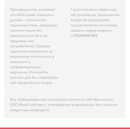
Производитель оставляет
Гарантийное и сервисное
за собой право изменять
обслуживание, разрешение
дизайн, технические
вопросов покупателей
характеристики, заводскую
осуществляется по номеру
комплектацию без
нашего отдела сервиса
уведомления об этом
+375295547454
продавца или
потребителей. Заранее
приносим извинения за
возможные неточности в
описании и
сопровождающих
картинках. Уточняйте
важные для Вас параметры
при оформлении заказа.
Все опубликованные материалы являются собственностью
ООО МакоТехИнвест, копирование информации без согласия
владельца запрещено.