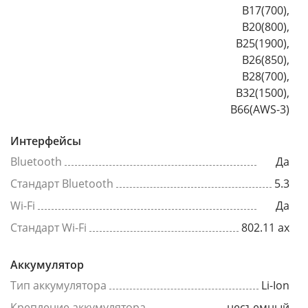
B17(700),
B20(800),
B25(1900),
B26(850),
B28(700),
B32(1500),
B66(AWS-3)
Интерфейсы
Bluetooth
Да
Стандарт Bluetooth
5.3
Wi-Fi
Да
Стандарт Wi-Fi
802.11 ax
Аккумулятор
Тип аккумулятора
Li-Ion
Крепление аккумулятора
несъемный