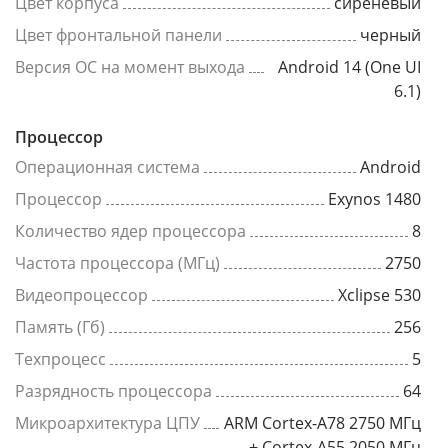
Цвет корпуса
сиреневый
Цвет фронтальной панели
черный
Версия ОС на момент выхода
Android 14 (One UI
6.1)
Процессор
Операционная система
Android
Процессор
Exynos 1480
Количество ядер процессора
8
Частота процессора (МГц)
2750
Видеопроцессор
Xclipse 530
Память (Гб)
256
Техпроцесс
5
Разрядность процессора
64
Микроархитектура ЦПУ
ARM Cortex-A78 2750 МГц
+ Cortex-A55 2050 МГц