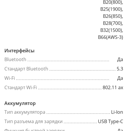
B20(800),
B25(1900),
B26(850),
B28(700),
B32(1500),
B66(AWS-3)
Интерфейсы
Bluetooth
Да
Стандарт Bluetooth
5.3
Wi-Fi
Да
Стандарт Wi-Fi
802.11 ax
Аккумулятор
Тип аккумулятора
Li-Ion
Тип разъема для зарядки
USB Type-C
Функция быстрой зарядки
Да