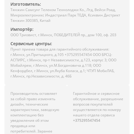
Изготовитель:
Тянжин Самсунг Телеком Технолоджи Ко., Лтд, Вейси Роад,
Микроэлектроникс Индастриал Парк ТЕДА, Ксиквин Дистрикт
Тянжин 300385, Китай
Импортёр:
ООО Триовист, г.Минск, ПОБЕДИТЕЛЕЙ пр., дом 100, оф. 203
Сервисные центры:
Пункт приема товара для гарантийного обслуживания:
г.Минск, ул.Притыцкого, д.105 +375295547454 ООО БРСЦ-
АСПИРС, г.Минск, пр-т Независимости, д.123, корпус 3; ООО
Мобайлрем, г.Минск, ул.М.Богдановича д.118; ООО
Кенфордбел, г.Минск, ул.Якуба Коласа, д.1; ЧТУП МобиЛАБ,
г.Минск, пр.Независимости, д. 46Б
Производитель оставляет
Гарантийное и сервисное
за собой право изменять
обслуживание, разрешение
дизайн, технические
вопросов покупателей
характеристики, заводскую
осуществляется по номеру
комплектацию без
нашего отдела сервиса
уведомления об этом
+375295547454
продавца или
потребителей. Заранее