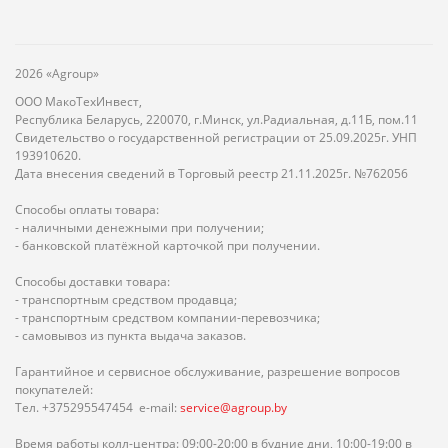
2026 «Agroup»
ООО МакоТехИнвест,
Республика Беларусь, 220070, г.Минск, ул.Радиальная, д.11Б, пом.11
Свидетельство о государственной регистрации от 25.09.2025г. УНП
193910620.
Дата внесения сведений в Торговый реестр 21.11.2025г. №762056
Способы оплаты товара:
- наличными денежными при получении;
- банковской платёжной карточкой при получении.
Способы доставки товара:
- транспортным средством продавца;
- транспортным средством компании-перевозчика;
- самовывоз из пункта выдача заказов.
Гарантийное и сервисное обслуживание, разрешение вопросов
покупателей:
Тел. +375295547454 e-mail:
service@agroup.by
Время работы колл-центра: 09:00-20:00 в будние дни, 10:00-19:00 в