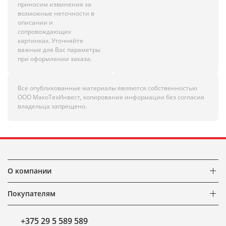
приносим извинения за
возможные неточности в
описании и
сопровождающих
картинках. Уточняйте
важные для Вас параметры
при оформлении заказа.
Все опубликованные материалы являются собственностью
ООО МакоТехИнвест, копирование информации без согласия
владельца запрещено.
О компании
Покупателям
+375 29 5 589 589