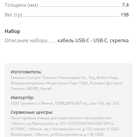
Толщина (мм)
7.4
Вес (гр)
198
Набор
Описание набора
кабель USB-C - USB-C, скрепка
Изготовитель:
Тянжин Самсунг Телеком Технолоджи Ко., Лтд, Вейси Роад,
Микроэлектроникс Индастриал Парк ТЕДА, Ксиквин Дистрикт
Тянжин 300385, Китай
Импортёр:
ООО Триовист, г.Минск, ПОБЕДИТЕЛЕЙ пр., дом 100, оф. 203
Сервисные центры:
Пункт приема товара для гарантийного обслуживания:
г.Минск, ул.Притыцкого, д.105 +375295547454 ООО БРСЦ-
АСПИРС, г.Минск, пр-т Независимости, д.123, корпус 3; ООО
Мобайлрем, г.Минск, ул.М.Богдановича д.118; ООО