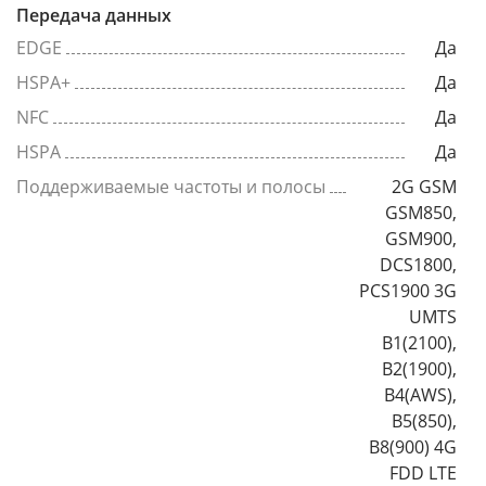
Передача данных
EDGE
Да
HSPA+
Да
NFC
Да
HSPA
Да
Поддерживаемые частоты и полосы
2G GSM
GSM850,
GSM900,
DCS1800,
PCS1900 3G
UMTS
B1(2100),
B2(1900),
B4(AWS),
B5(850),
B8(900) 4G
FDD LTE