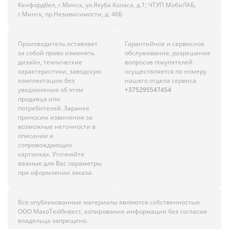
Кенфордбел, г.Минск, ул.Якуба Коласа, д.1; ЧТУП МобиЛАБ,
г.Минск, пр.Независимости, д. 46Б
Производитель оставляет
Гарантийное и сервисное
за собой право изменять
обслуживание, разрешение
дизайн, технические
вопросов покупателей
характеристики, заводскую
осуществляется по номеру
комплектацию без
нашего отдела сервиса
уведомления об этом
+375295547454
продавца или
потребителей. Заранее
приносим извинения за
возможные неточности в
описании и
сопровождающих
картинках. Уточняйте
важные для Вас параметры
при оформлении заказа.
Все опубликованные материалы являются собственностью
ООО МакоТехИнвест, копирование информации без согласия
владельца запрещено.