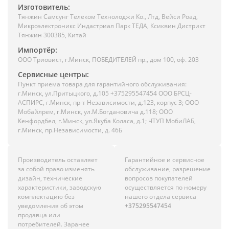
Изготовитель:
Тянжин Самсунг Телеком Технолоджи Ко., Лтд, Вейси Роад,
Микроэлектроникс Индастриал Парк ТЕДА, Ксиквин Дистрикт
Тянжин 300385, Китай
Импортёр:
ООО Триовист, г.Минск, ПОБЕДИТЕЛЕЙ пр., дом 100, оф. 203
Сервисные центры:
Пункт приема товара для гарантийного обслуживания:
г.Минск, ул.Притыцкого, д.105 +375295547454 ООО БРСЦ-
АСПИРС, г.Минск, пр-т Независимости, д.123, корпус 3; ООО
Мобайлрем, г.Минск, ул.М.Богдановича д.118; ООО
Кенфордбел, г.Минск, ул.Якуба Коласа, д.1; ЧТУП МобиЛАБ,
г.Минск, пр.Независимости, д. 46Б
Производитель оставляет
Гарантийное и сервисное
за собой право изменять
обслуживание, разрешение
дизайн, технические
вопросов покупателей
характеристики, заводскую
осуществляется по номеру
комплектацию без
нашего отдела сервиса
уведомления об этом
+375295547454
продавца или
потребителей. Заранее