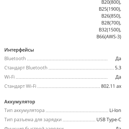
B20(800),
B25(1900),
B26(850),
B28(700),
B32(1500),
B66(AWS-3)
Интерфейсы
Bluetooth
Да
Стандарт Bluetooth
5.3
Wi-Fi
Да
Стандарт Wi-Fi
802.11 ax
Аккумулятор
Тип аккумулятора
Li-Ion
Тип разъема для зарядки
USB Type-C
Функция быстрой зарядки
Да