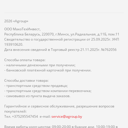
2026 «Agroup»
ООО МакоТехИнвест,
Республика Беларусь, 220070, г.Минск, ул.Радиальная, д.11Б, пом.11
Свидетельство о государственной регистрации от 25.09.2025г. УНП
193910620.
Дата внесения сведений в Торговый реестр 21.11.2025г. №762056
Способы оплаты товара:
- наличными денежными при получении;
- банковской платёжной карточкой при получении.
Способы доставки товара:
- транспортным средством продавца;
- транспортным средством компании-перевозчика;
- самовывоз из пункта выдача заказов.
Гарантийное и сервисное обслуживание, разрешение вопросов
покупателей:
Тел. +375295547454 e-mail:
service@agroup.by
Время работы колл-центра: 09:00-20:00 в будние дни, 10:00-19:00 в