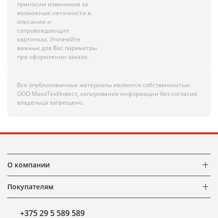
приносим извинения за
возможные неточности в
описании и
сопровождающих
картинках. Уточняйте
важные для Вас параметры
при оформлении заказа.
Все опубликованные материалы являются собственностью
ООО МакоТехИнвест, копирование информации без согласия
владельца запрещено.
О компании
Покупателям
+375 29 5 589 589