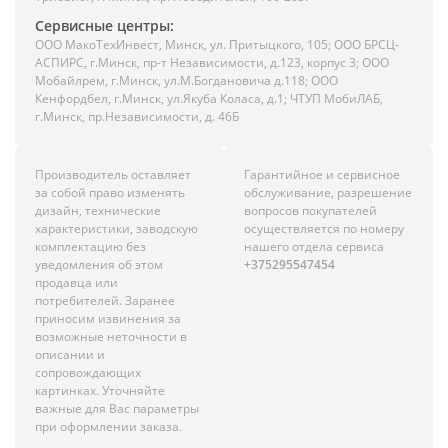
Сервисные центры:
ООО МакоТехИнвест, Минск, ул. Притыцкого, 105; ООО БРСЦ-
АСПИРС, г.Минск, пр-т Независимости, д.123, корпус 3; ООО
Мобайлрем, г.Минск, ул.М.Богдановича д.118; ООО
Кенфордбел, г.Минск, ул.Якуба Коласа, д.1; ЧТУП МобиЛАБ,
г.Минск, пр.Независимости, д. 46Б
Производитель оставляет
Гарантийное и сервисное
за собой право изменять
обслуживание, разрешение
дизайн, технические
вопросов покупателей
характеристики, заводскую
осуществляется по номеру
комплектацию без
нашего отдела сервиса
уведомления об этом
+375295547454
продавца или
потребителей. Заранее
приносим извинения за
возможные неточности в
описании и
сопровождающих
картинках. Уточняйте
важные для Вас параметры
при оформлении заказа.