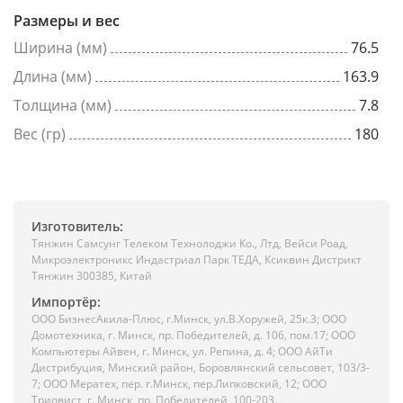
Размеры и вес
Ширина (мм)
76.5
Длина (мм)
163.9
Толщина (мм)
7.8
Вес (гр)
180
Изготовитель:
Тянжин Самсунг Телеком Технолоджи Ко., Лтд, Вейси Роад,
Микроэлектроникс Индастриал Парк ТЕДА, Ксиквин Дистрикт
Тянжин 300385, Китай
Импортёр:
ООО БизнесАкила-Плюc, г.Минск, ул.В.Хоружей, 25к.3; ООО
Домотехника, г. Минск, пр. Победителей, д. 106, пом.17; ООО
Компьютеры Айвен, г. Минск, ул. Репина, д. 4; ООО АйТи
Дистрибуция, Минский район, Боровлянский сельсовет, 103/3-
7; ООО Мератех, пер. г.Минск, пер.Липковский, 12; ООО
Триовист, г. Минск, пр. Победителей, 100-203.