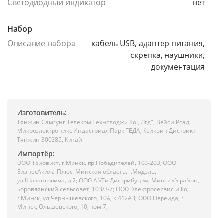
Светодиодный индикатор
нет
Набор
Описание набора
кабель USB, адаптер питания,
скрепка, наушники,
документация
Изготовитель:
Тянжин Самсунг Телеком Технолоджи Ко., Лтд", Вейси Роад,
Микроэлектроникс Индастриал Парк ТЕДА, Ксиквин Дистрикт
Тянжин 300385, Китай
Импортёр:
ООО Триовист, г.Минск, пр.Победителей, 100-203; ООО
БизнесАкила-Плюс, Минская область, г.Мядель,
ул.Шаранговича, д.2; ООО АйТи Дистрибуция, Минский район,
Боровлянский сельсовет, 103/3-7; ООО Электросервис и Ко,
г.Минск, ул.Чернышевского, 10А, к.412АЗ; ООО Нереида, г.
Минск, Ольшевского, 10, пом.7;