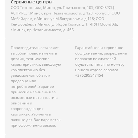
Сервисные центры:
ООО Техноскилл, Минск, ул. Притыцкого, 105; ООО БРСЦ-
АСПИРС, г.Минск, пр-т Независимости, д.123, корпус 3; ООО
Мобайлрем, г.Минск, ул.М.Богдановича д.118; ООО
Кенфордбел, г.Минск, ул.Якуба Коласа, д.1; ЧТУП МобиЛАБ,
г.Минск, пр.Независимости, д. 46Б
Производитель оставляет
Гарантийное и сервисное
за собой право изменять
обслуживание, разрешение
дизайн, технические
вопросов покупателей
характеристики, заводскую
осуществляется по номеру
комплектацию без
нашего отдела сервиса
уведомления об этом
+375295547454
продавца или
потребителей. Заранее
приносим извинения за
возможные неточности в
описании и
сопровождающих
картинках. Уточняйте
важные для Вас параметры
при оформлении заказа.