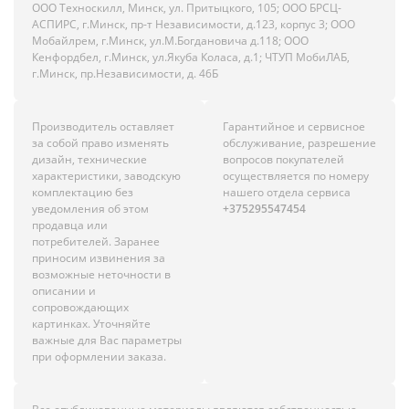
ООО Техноскилл, Минск, ул. Притыцкого, 105; ООО БРСЦ-
АСПИРС, г.Минск, пр-т Независимости, д.123, корпус 3; ООО
Мобайлрем, г.Минск, ул.М.Богдановича д.118; ООО
Кенфордбел, г.Минск, ул.Якуба Коласа, д.1; ЧТУП МобиЛАБ,
г.Минск, пр.Независимости, д. 46Б
Производитель оставляет
Гарантийное и сервисное
за собой право изменять
обслуживание, разрешение
дизайн, технические
вопросов покупателей
характеристики, заводскую
осуществляется по номеру
комплектацию без
нашего отдела сервиса
уведомления об этом
+375295547454
продавца или
потребителей. Заранее
приносим извинения за
возможные неточности в
описании и
сопровождающих
картинках. Уточняйте
важные для Вас параметры
при оформлении заказа.