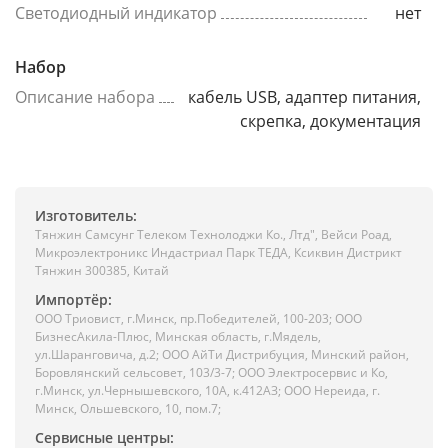
Светодиодный индикатор
нет
Набор
Описание набора
кабель USB, адаптер питания,
скрепка, документация
Изготовитель:
Тянжин Самсунг Телеком Технолоджи Ко., Лтд", Вейси Роад,
Микроэлектроникс Индастриал Парк ТЕДА, Ксиквин Дистрикт
Тянжин 300385, Китай
Импортёр:
ООО Триовист, г.Минск, пр.Победителей, 100-203; ООО
БизнесАкила-Плюс, Минская область, г.Мядель,
ул.Шаранговича, д.2; ООО АйТи Дистрибуция, Минский район,
Боровлянский сельсовет, 103/3-7; ООО Электросервис и Ко,
г.Минск, ул.Чернышевского, 10А, к.412АЗ; ООО Нереида, г.
Минск, Ольшевского, 10, пом.7;
Сервисные центры: