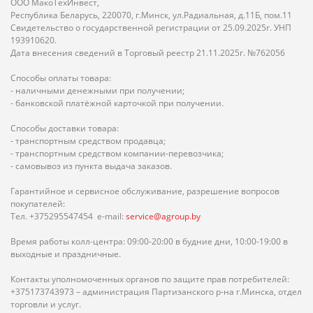
ООО МакоТехИнвест,
Республика Беларусь, 220070, г.Минск, ул.Радиальная, д.11Б, пом.11
Свидетельство о государственной регистрации от 25.09.2025г. УНП
193910620.
Дата внесения сведений в Торговый реестр 21.11.2025г. №762056
Способы оплаты товара:
- наличными денежными при получении;
- банковской платёжной карточкой при получении.
Способы доставки товара:
- транспортным средством продавца;
- транспортным средством компании-перевозчика;
- самовывоз из пункта выдача заказов.
Гарантийное и сервисное обслуживание, разрешение вопросов
покупателей:
Тел. +375295547454 e-mail:
service@agroup.by
Время работы колл-центра: 09:00-20:00 в будние дни, 10:00-19:00 в
выходные и праздничные.
Контакты уполномоченных органов по защите прав потребителей:
+375173743973 – администрация Партизанского р-на г.Минска, отдел
торговли и услуг.