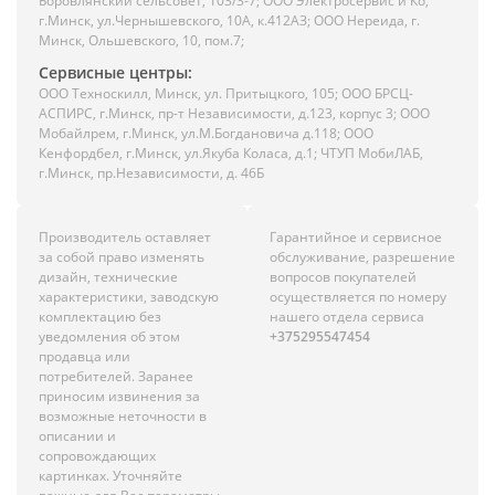
Боровлянский сельсовет, 103/3-7; ООО Электросервис и Ко,
г.Минск, ул.Чернышевского, 10А, к.412АЗ; ООО Нереида, г.
Минск, Ольшевского, 10, пом.7;
Сервисные центры:
ООО Техноскилл, Минск, ул. Притыцкого, 105; ООО БРСЦ-
АСПИРС, г.Минск, пр-т Независимости, д.123, корпус 3; ООО
Мобайлрем, г.Минск, ул.М.Богдановича д.118; ООО
Кенфордбел, г.Минск, ул.Якуба Коласа, д.1; ЧТУП МобиЛАБ,
г.Минск, пр.Независимости, д. 46Б
Производитель оставляет
Гарантийное и сервисное
за собой право изменять
обслуживание, разрешение
дизайн, технические
вопросов покупателей
характеристики, заводскую
осуществляется по номеру
комплектацию без
нашего отдела сервиса
уведомления об этом
+375295547454
продавца или
потребителей. Заранее
приносим извинения за
возможные неточности в
описании и
сопровождающих
картинках. Уточняйте