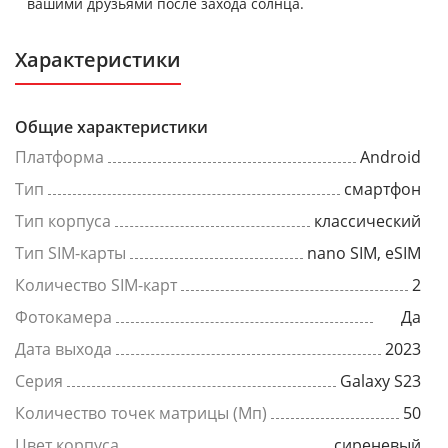
вашими друзьями после захода солнца.
Характеристики
Общие характеристики
Платформа
Android
Тип
смартфон
Тип корпуса
классический
Тип SIM-карты
nano SIM, eSIM
Количество SIM-карт
2
Фотокамера
Да
Дата выхода
2023
Серия
Galaxy S23
Количество точек матрицы (Мп)
50
Цвет корпуса
сиреневый