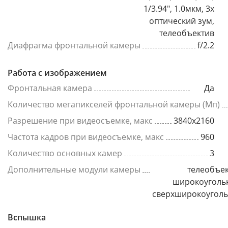
1/3.94", 1.0мкм, 3x
оптический зум,
телеобъектив
Диафрагма фронтальной камеры
f/2.2
Работа с изображением
Фронтальная камера
Да
Количество мегапикселей фронтальной камеры (Мп)
Разрешение при видеосъемке, макс
3840x2160
Частота кадров при видеосъемке, макс
960
Количество основных камер
3
Дополнительные модули камеры
телеобъек
широкоуголь
сверхширокоугол
Вспышка