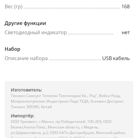
Вес (гр)
168
Другие функции
Светодиодный индикатор
нет
Набор
Описание набора
USB кабель
Изготовитель:
Тянжин Самсунг Телеком Технолоджи Ко., Лтд", Вейси Роад,
Микроэлектроникс Индастриал Парк ТЕДА, Ксиквин Дистрикт
Тянжин 300385, Китай
Импортёр:
ООО Триовист, г.Минск, пр.Победителей, 100-203; ООО
БизнесАкила-Плюс, Минская область, г.Мядель,
ул.Шаранговича, д.2; ООО АйТи Дистрибуция, Минский район,