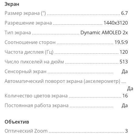
Экран
Размер экрана (")
6.7
Разрешение экрана
1440x3120
Тип экрана
Dynamic AMOLED 2x
Соотношение сторон
19.5:9
Частота дисплея (Гц)
120
Число пикселей на дюйм
513
Сенсорный экран
Да
Автоматический поворот экрана (акселерометр)
Да
Количество цветов экрана
16
Постоянная работа экрана
Да
Объектив
Оптический Zoom
3