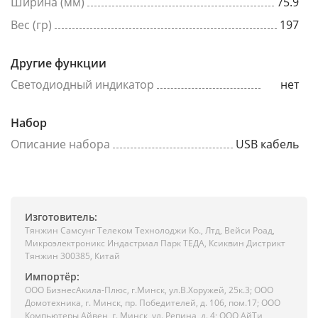
Ширина (мм)
75.9
Вес (гр)
197
Другие функции
Светодиодный индикатор
нет
Набор
Описание набора
USB кабель
Изготовитель:
Тянжин Самсунг Телеком Технолоджи Ко., Лтд, Вейси Роад,
Микроэлектроникс Индастриал Парк ТЕДА, Ксиквин Дистрикт
Тянжин 300385, Китай
Импортёр:
ООО БизнесАкила-Плюc, г.Минск, ул.В.Хоружей, 25к.3; ООО
Домотехника, г. Минск, пр. Победителей, д. 106, пом.17; ООО
Компьютеры Айвен, г. Минск, ул. Репина, д. 4; ООО АйТи