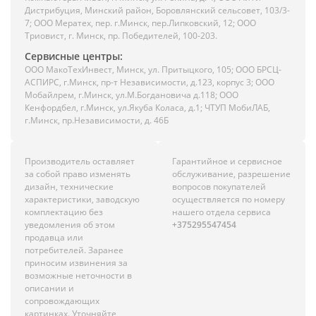
Дистрибуция, Минский район, Боровлянский сельсовет, 103/3-
7; ООО Мератех, пер. г.Минск, пер.Липковский, 12; ООО
Триовист, г. Минск, пр. Победителей, 100-203.
Сервисные центры:
ООО МакоТехИнвест, Минск, ул. Притыцкого, 105; ООО БРСЦ-
АСПИРС, г.Минск, пр-т Независимости, д.123, корпус 3; ООО
Мобайлрем, г.Минск, ул.М.Богдановича д.118; ООО
Кенфордбел, г.Минск, ул.Якуба Коласа, д.1; ЧТУП МобиЛАБ,
г.Минск, пр.Независимости, д. 46Б
Производитель оставляет
Гарантийное и сервисное
за собой право изменять
обслуживание, разрешение
дизайн, технические
вопросов покупателей
характеристики, заводскую
осуществляется по номеру
комплектацию без
нашего отдела сервиса
уведомления об этом
+375295547454
продавца или
потребителей. Заранее
приносим извинения за
возможные неточности в
описании и
сопровождающих
картинках. Уточняйте