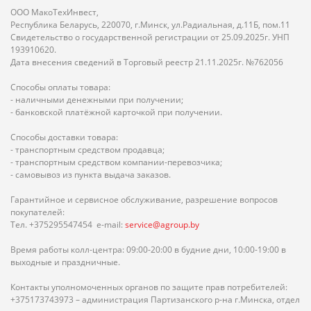
ООО МакоТехИнвест,
Республика Беларусь, 220070, г.Минск, ул.Радиальная, д.11Б, пом.11
Свидетельство о государственной регистрации от 25.09.2025г. УНП
193910620.
Дата внесения сведений в Торговый реестр 21.11.2025г. №762056
Способы оплаты товара:
- наличными денежными при получении;
- банковской платёжной карточкой при получении.
Способы доставки товара:
- транспортным средством продавца;
- транспортным средством компании-перевозчика;
- самовывоз из пункта выдача заказов.
Гарантийное и сервисное обслуживание, разрешение вопросов
покупателей:
Тел. +375295547454 e-mail:
service@agroup.by
Время работы колл-центра: 09:00-20:00 в будние дни, 10:00-19:00 в
выходные и праздничные.
Контакты уполномоченных органов по защите прав потребителей:
+375173743973 – администрация Партизанского р-на г.Минска, отдел