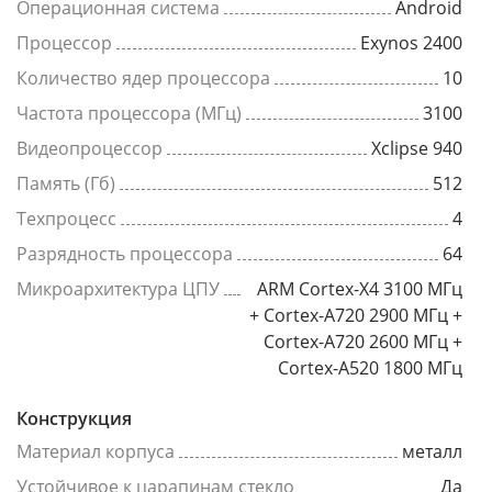
Операционная система
Android
Процессор
Exynos 2400
Количество ядер процессора
10
Частота процессора (МГц)
3100
Видеопроцессор
Xclipse 940
Память (Гб)
512
Техпроцесс
4
Разрядность процессора
64
Микроархитектура ЦПУ
ARM Cortex-X4 3100 МГц
+ Cortex-A720 2900 МГц +
Cortex-A720 2600 МГц +
Cortex-A520 1800 МГц
Конструкция
Материал корпуса
металл
Устойчивое к царапинам стекло
Да