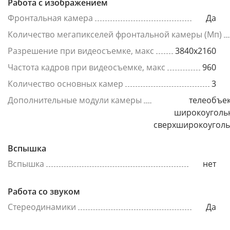
Работа с изображением
Фронтальная камера
Да
Количество мегапикселей фронтальной камеры (Мп)
Разрешение при видеосъемке, макс
3840x2160
Частота кадров при видеосъемке, макс
960
Количество основных камер
3
Дополнительные модули камеры
телеобъек
широкоуголь
сверхширокоугол
Вспышка
Вспышка
нет
Работа со звуком
Стереодинамики
Да