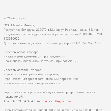
2026 «Agroup»
ООО МакоТехИнвест,
Республика Беларусь, 220070, г.Минск, ул.Радиальная, д.11Б, пом.11
Свидетельство о государственной регистрации от 25.09.2025г. УНП
193910620.
Дата внесения сведений в Торговый реестр 21.11.2025г. №762056
Способы оплаты товара:
- наличными денежными при получении;
- банковской платёжной карточкой при получении.
Способы доставки товара:
- транспортным средством продавца;
- транспортным средством компании-перевозчика;
- самовывоз из пункта выдача заказов.
Гарантийное и сервисное обслуживание, разрешение вопросов
покупателей:
Тел. +375295547454 e-mail:
service@agroup.by
Время работы колл-центра: 09:00-20:00 в будние дни, 10:00-19:00 в