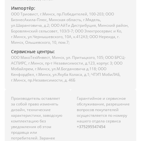
Импортёр:
ООО Триовист, г.Минск, пр.Победителей, 100-203; ООО
БизнесАкила-Плюс, Минская область, г.Мядель,
ул.Шаранговича, д.2; ООО АйТи Дистрибуция, Минский район,
Боровлянский сельсовет, 103/3-7; ООО Электросервис и Ко,
г.Минск, ул.Чернышевского, 10А, к.412АЗ; ООО Нереида, г.
Минск, Ольшевского, 10, пом.7;
Сервисные центры:
ООО МакоТехИнвест, Минск, ул. Притыцкого, 105; ООО БРСЦ-
АСПИРС, г.Минск, пр-т Независимости, д.123, корпус 3; ООО
Мобайлрем, г.Минск, ул.М.Богдановича д.118; ООО
Кенфордбел, г.Минск, ул.Якуба Коласа, д.1; ЧТУП МобиЛАБ,
г.Минск, пр.Независимости, д. 46Б
Производитель оставляет
Гарантийное и сервисное
за собой право изменять
обслуживание, разрешение
дизайн, технические
вопросов покупателей
характеристики, заводскую
осуществляется по номеру
комплектацию без
нашего отдела сервиса
уведомления об этом
+375295547454
продавца или
потребителей. Заранее