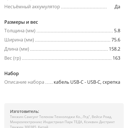
Несъёмный аккумулятор
Да
Размеры и вес
Толщина (мм)
5.8
Ширина (мм)
75.6
Длина (мм)
158.2
Вес (гр)
163
Набор
Описание набора
кабель USB-C - USB-C, скрепка
Изготовитель:
Тянжин Самсунг Телеком Технолоджи Ко., Лтд", Вейси Роад,
Микроэлектроникс Индастриал Парк ТЕДА, Ксиквин Дистрикт
Тянжин 300385, Китай