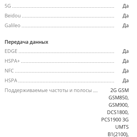
5G
Да
Beidou
Да
Galileo
Да
Передача данных
EDGE
Да
HSPA+
Да
NFC
Да
HSPA
Да
Поддерживаемые частоты и полосы
2G GSM
GSM850,
GSM900,
DCS1800,
PCS1900 3G
UMTS
B1(2100),