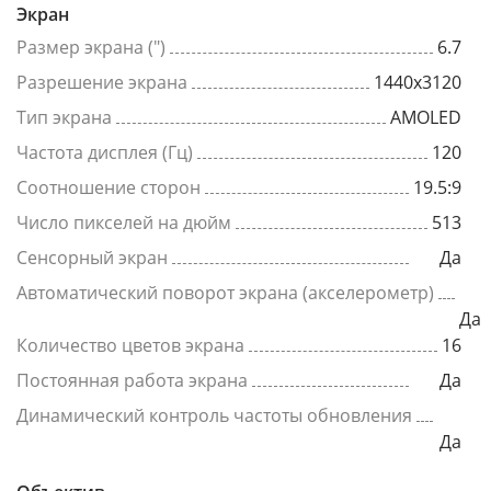
Экран
Размер экрана (")
6.7
Разрешение экрана
1440x3120
Тип экрана
AMOLED
Частота дисплея (Гц)
120
Соотношение сторон
19.5:9
Число пикселей на дюйм
513
Сенсорный экран
Да
Автоматический поворот экрана (акселерометр)
Да
Количество цветов экрана
16
Постоянная работа экрана
Да
Динамический контроль частоты обновления
Да