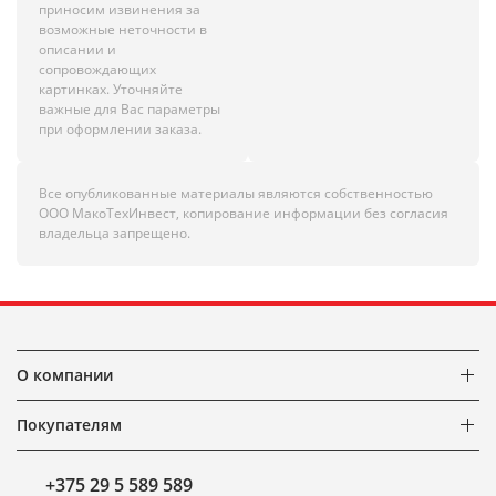
приносим извинения за
возможные неточности в
описании и
сопровождающих
картинках. Уточняйте
важные для Вас параметры
при оформлении заказа.
Все опубликованные материалы являются собственностью
ООО МакоТехИнвест, копирование информации без согласия
владельца запрещено.
О компании
Покупателям
+375 29 5 589 589